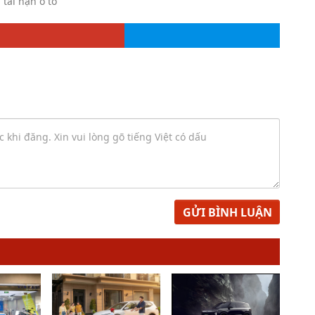
tai nạn ô tô
GỬI BÌNH LUẬN