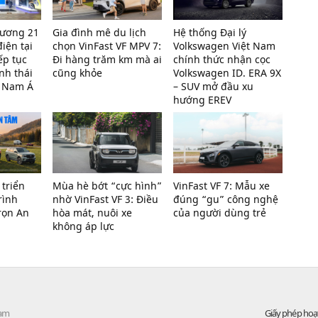
trương 21
Gia đình mê du lịch
Hệ thống Đại lý
điện tại
chọn VinFast VF MPV 7:
Volkswagen Việt Nam
ếp tục
Đi hàng trăm km mà ai
chính thức nhận cọc
nh thái
cũng khỏe
Volkswagen ID. ERA 9X
g Nam Á
– SUV mở đầu xu
hướng EREV
 triển
Mùa hè bớt “cực hình”
VinFast VF 7: Mẫu xe
rình
nhờ VinFast VF 3: Điều
đúng “gu” công nghệ
rọn An
hòa mát, nuôi xe
của người dùng trẻ
không áp lực
Nam
Giấy phép hoạ