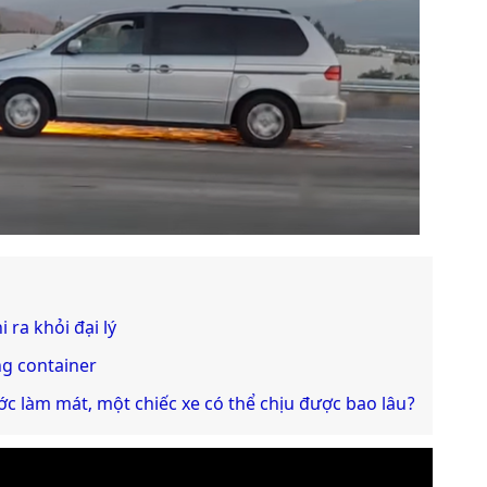
 ra khỏi đại lý
ng container
 làm mát, một chiếc xe có thể chịu được bao lâu?