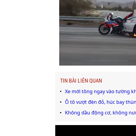
TIN BÀI LIÊN QUAN
Xe mới tông ngay vào tường khi
Ô tô vượt đèn đỏ, húc bay thù
Không dầu động cơ, không nước