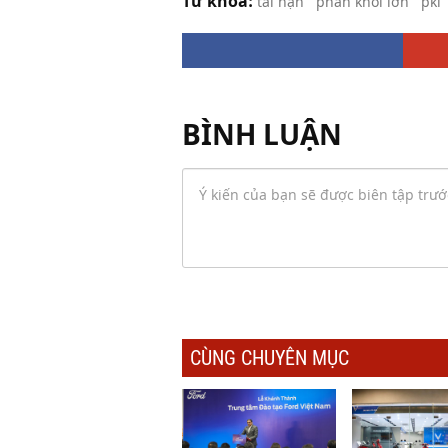
Từ khóa:
tai nạn
phân khối lớn
pkl
BÌNH LUẬN
CÙNG CHUYÊN MỤC