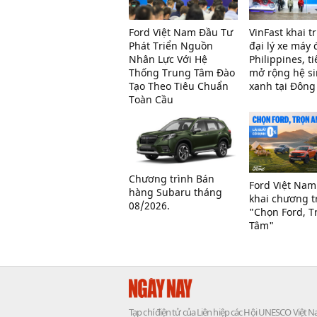
Ford Việt Nam Đầu Tư
VinFast khai 
Phát Triển Nguồn
đại lý xe máy 
Nhân Lực Với Hệ
Philippines, ti
Thống Trung Tâm Đào
mở rộng hệ si
Tạo Theo Tiêu Chuẩn
xanh tại Đôn
Toàn Cầu
Chương trình Bán
Ford Việt Nam
hàng Subaru tháng
khai chương t
08/2026.
"Chọn Ford, T
Tâm"
Tạp chí điện tử của Liên hiệp các Hội UNESCO Việt 