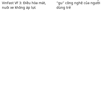
VinFast VF 3: Điều hòa mát,
“gu” công nghệ của người
nuôi xe không áp lực
dùng trẻ
Tạp chí điện tử của Liên hiệp các Hội UNESCO Việt Nam
Chủ tịch HĐBT
: Nguyễn Xuân Thắng
Phó Chủ tịch HĐBT
: Nguyễn Hùng Sơn
Tổng Biên tập
: Trần Văn Mạnh
Phó Tổng Biên tập
: Phạm Hữu Quang, Lê Thị Lương, Nguyễn Lệ Hằng
Giấy phép hoạt động báo chí số 160/GP-BTTTT cấp ngày 11/6/2024