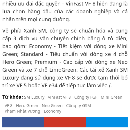
nhiều ưu đãi đặc quyền - VinFast VF 8 hiện đang là
lựa chọn hàng đầu của các doanh nghiệp và cá
nhân trên mọi cung đường.
Về phía Xanh SM, công ty sẽ chuẩn hóa và cung
cấp 3 dịch vụ vận chuyển chính bằng ô tô điện,
bao gồm: Economy - Tiết kiệm với dòng xe Mini
Green; Standard - Tiêu chuẩn với dòng xe 4 chỗ
Hero Green; Premium - Cao cấp với dòng xe Neo
Green và xe 7 chỗ LimoGreen. Các tài xế Xanh SM
Luxury đang sử dụng xe VF 8 sẽ được tạm thời bố
trí xe VF 5 hoặc VF e34 để tiếp tục làm việc./.
Từ khóa:
SM Luxury
VinFast VF 8
Công ty FGF
Mini Green
VF 8
Hero Green
Neo Green
Công ty GSM
Phạm Nhật Vượng
Economy