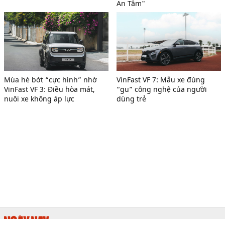
An Tâm"
Mùa hè bớt “cực hình” nhờ
VinFast VF 7: Mẫu xe đúng
VinFast VF 3: Điều hòa mát,
“gu” công nghệ của người
nuôi xe không áp lực
dùng trẻ