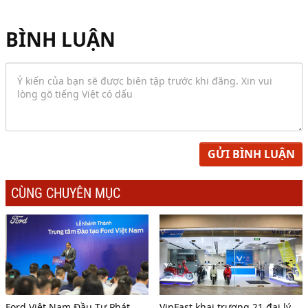
BÌNH LUẬN
GỬI BÌNH LUẬN
CÙNG CHUYÊN MỤC
Ford Việt Nam Đầu Tư Phát
VinFast khai trương 21 đại lý