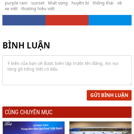
purple rain
sunset
khát vọng
huyền bí
thông thái
v8
xe việt
thương hiệu việt
BÌNH LUẬN
GỬI BÌNH LUẬN
CÙNG CHUYÊN MỤC