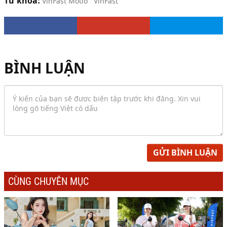
Từ khóa:
VinFast Motio
VinFast
BÌNH LUẬN
GỬI BÌNH LUẬN
CÙNG CHUYÊN MỤC