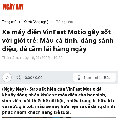
Trang chủ
Xe và Công nghệ
Trải nghiệm
Xe máy điện VinFast Motio gây sốt
với giới trẻ: Màu cá tính, dáng sành
điệu, dễ cầm lái hàng ngày
Thứ năm, ngày 16/01/2025 - 10:52
0:00
/
0:00
Nam miền Bắc
(Ngày Nay) - Sự xuất hiện của VinFast Motio đã
khuấy động phân khúc xe máy điện cho học sinh,
sinh viên. Với thiết kế nổi bật, nhiều trang bị hữu ích
và mức giá tốt, mẫu xe này hứa hẹn sẽ dễ dàng chinh
phục nhóm khách hàng trẻ tuổi.