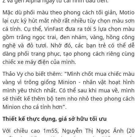
Z và gen Alpha ngay từ cái nhìn đầu tiên.
Mặc dù phối màu theo phong cách tối giản, Motio
lại cực kỳ hút mắt nhờ rất nhiều tùy chọn màu sơn
cá tính. Cụ thể, VinFast đưa ra tới 5 lựa chọn màu
gồm trắng ngọc trai, đen nhám, vàng, hồng công
nghệ và đỏ tươi. Nhờ đó, các bạn trẻ có thể dễ
dàng phối trang phục, tạo phong cách riêng cùng
chiếc xe máy điện của mình.
Thảo Vy cho biết thêm: “Mình chốt mua chiếc màu
vàng vì trông giống Minion - nhân vật hoạt hình
mình yêu thích nhất. Có thể sau khi mua về, mình
sẽ thiết kế thêm bộ tem nho nhỏ theo phong cách
Minion cho cá tính hơn”.
Thiết kế thực dụng, giá sở hữu tối ưu
Với chiều cao 1m55, Nguyễn Thị Ngọc Ánh (20