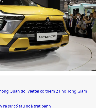
hông Quân đội Viettel có thêm 2 Phó Tổng Giám
y ra sự cố tàu hoả trật bánh