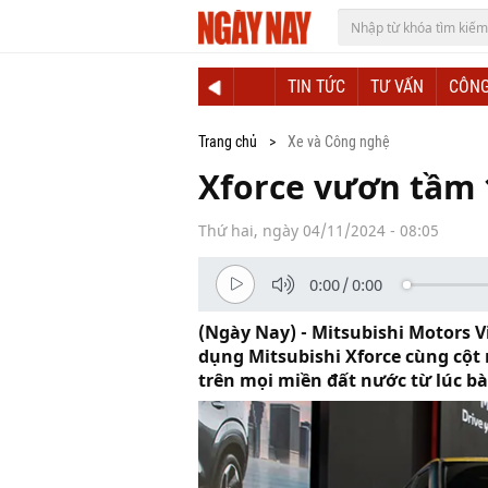
TIN TỨC
TƯ VẤN
CÔNG
Trang chủ
Xe và Công nghệ
Xforce vươn tầm 
Thứ hai, ngày 04/11/2024 - 08:05
0:00
/
0:00
(Ngày Nay) - Mitsubishi Motors 
dụng Mitsubishi Xforce cùng cột
trên mọi miền đất nước từ lúc bà