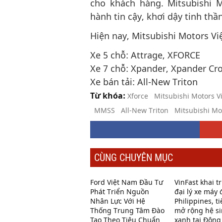
cho khách hàng. Mitsubishi 
hành tin cậy, khơi dậy tinh thầ
Hiện nay, Mitsubishi Motors V
Xe 5 chỗ: Attrage, XFORCE
Xe 7 chỗ: Xpander, Xpander Cro
Xe bán tải: All-New Triton
Từ khóa:
Xforce
Mitsubishi Motors V
MMSS
All-New Triton
Mitsubishi Mo
CÙNG CHUYÊN MỤC
Ford Việt Nam Đầu Tư
VinFast khai 
Phát Triển Nguồn
đại lý xe máy 
Nhân Lực Với Hệ
Philippines, ti
Thống Trung Tâm Đào
mở rộng hệ si
Tạo Theo Tiêu Chuẩn
xanh tại Đôn