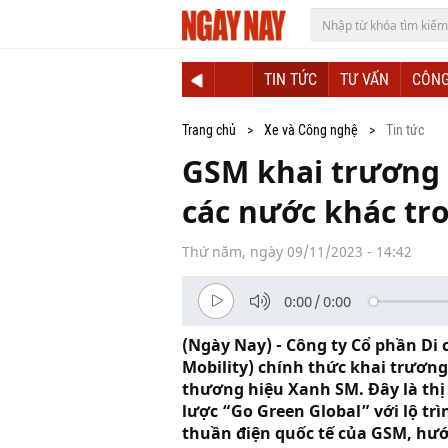
TIN TỨC
TƯ VẤN
CÔNG
Trang chủ
Xe và Công nghệ
Tin tức
GSM khai trương t
các nước khác t
Thứ năm, ngày 09/11/2023 - 14:42
0:00
/
0:00
(Ngày Nay) - Công ty Cổ phần D
Mobility) chính thức khai trương 
thương hiệu Xanh SM. Đây là thị
lược “Go Green Global” với lộ tr
thuần điện quốc tế của GSM, hướ