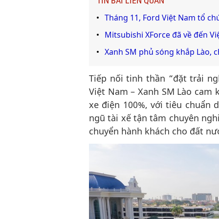
TIN BÀI LIÊN QUAN
Tháng 11, Ford Việt Nam tổ chứ
Mitsubishi XForce đã về đến V
Xanh SM phủ sóng khắp Lào, c
Tiếp nối tinh thần “đặt trải
Việt Nam – Xanh SM Lào cam k
xe điện 100%, với tiêu chuẩn d
ngũ tài xế tận tâm chuyên ngh
chuyển hành khách cho đất nướ