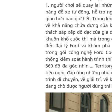
1, người chơi sẽ quay lại nhữn
năng đỗ xe tự động, hỗ trợ ngư
gian hơn bao giờ hết. Trong kh
về khả năng chứa đựng của kh
thách sắp xếp đồ đạc của gia đ
khuôn khổ cuộc thi mà trong 
đến đại lý Ford và khám phá
trong gói công nghệ Ford Co-
thống kiểm soát hành trình thí
360 độ đa góc nhìn,… Territo
tiện nghi, đáp ứng những nhu c
trình di chuyển, về giải trí, về
đang chờ được người dùng trả