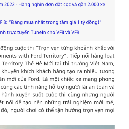
am 2022 - Hàng nghìn đơn đặt cọc và gần 2.000 xe
VF 8: “Đáng mua nhất trong tầm giá 1 tỷ đồng!”
anh trực tuyến TuneIn cho VF8 và VF9
 động cuộc thi “Trọn vẹn từng khoảnh khắc với
ments with Ford Territory”. Tiếp nối hàng loạt
Territory Thế Hệ Mới tại thị trường Việt Nam,
m khuyến khích khách hàng tạo ra nhiều tương
oàn mới của Ford. Là một chiếc xe mang phong
i cùng các tính năng hỗ trợ người lái an toàn và
g hành xuyên suốt cuộc thi cùng những người
kết nối để tạo nên những trải nghiệm mới mẻ,
ừ đó, người chơi có thể tận hưởng trọn vẹn mọi