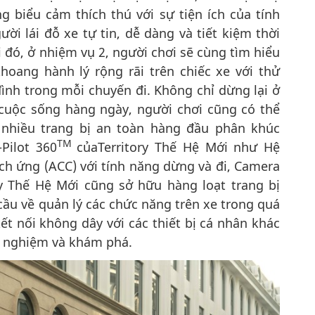
g biểu cảm thích thú với sự tiện ích của tính
ời lái đỗ xe tự tin, dễ dàng và tiết kiệm thời
i đó, ở nhiệm vụ 2, người chơi sẽ cùng tìm hiểu
oang hành lý rộng rãi trên chiếc xe với thử
ình trong mỗi chuyến đi. Không chỉ dừng lại ở
cuộc sống hàng ngày, người chơi cũng có thể
 nhiều trang bị an toàn hàng đầu phân khúc
TM
Pilot 360
củaTerritory Thế Hệ Mới như Hệ
ch ứng (ACC) với tính năng dừng và đi, Camera
ry Thế Hệ Mới cũng sở hữu hàng loạt trang bị
ầu về quản lý các chức năng trên xe trong quá
 kết nối không dây với các thiết bị cá nhân khác
i nghiệm và khám phá.