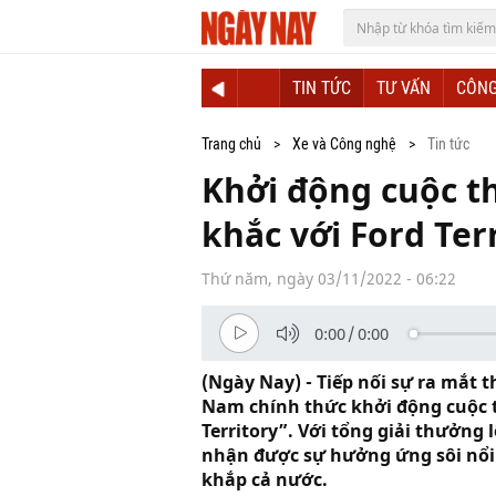
TIN TỨC
TƯ VẤN
CÔNG
Trang chủ
Xe và Công nghệ
Tin tức
Khởi động cuộc t
khắc với Ford Terr
Thứ năm, ngày 03/11/2022 - 06:22
0:00
/
0:00
(Ngày Nay) - Tiếp nối sự ra mắt t
Nam chính thức khởi động cuộc t
Territory”. Với tổng giải thưởng 
nhận được sự hưởng ứng sôi nổi 
khắp cả nước.