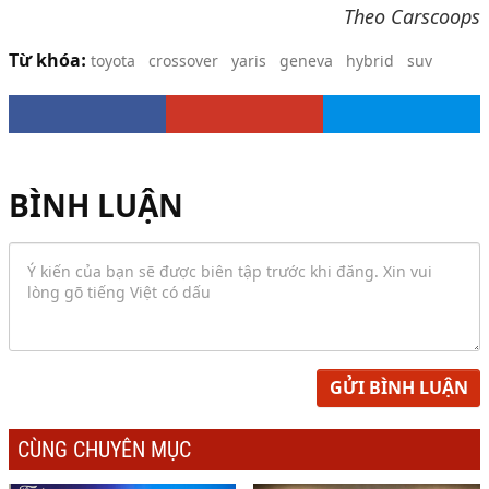
Theo Carscoops
Từ khóa:
toyota
crossover
yaris
geneva
hybrid
suv
BÌNH LUẬN
GỬI BÌNH LUẬN
CÙNG CHUYÊN MỤC