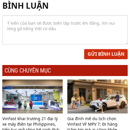
BÌNH LUẬN
GỬI BÌNH LUẬN
CÙNG CHUYÊN MỤC
VinFast khai trương 21 đại lý
Gia đình mê du lịch chọn
xe máy điện tại Philippines,
VinFast VF MPV 7: Đi hàng
tiếp tục mở rộng hệ sinh thái
trăm km mà ai cũng khỏe