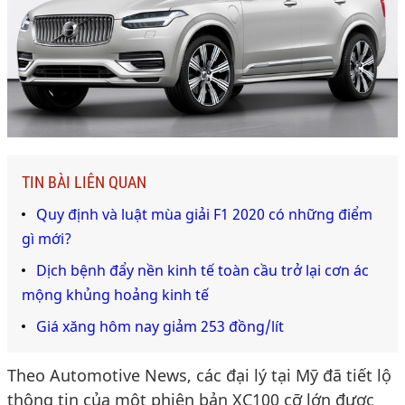
TIN BÀI LIÊN QUAN
Quy định và luật mùa giải F1 2020 có những điểm
gì mới?
Dịch bệnh đẩy nền kinh tế toàn cầu trở lại cơn ác
mộng khủng hoảng kinh tế
Giá xăng hôm nay giảm 253 đồng/lít
Theo Automotive News, các đại lý tại Mỹ đã tiết lộ
thông tin của một phiên bản XC100 cỡ lớn được