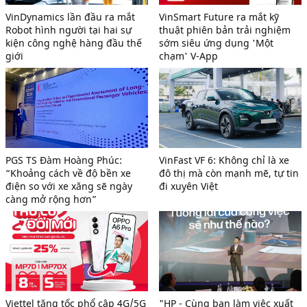
VinDynamics lần đầu ra mắt
VinSmart Future ra mắt kỹ
Robot hình người tại hai sự
thuật phiên bản trải nghiệm
kiện công nghệ hàng đầu thế
sớm siêu ứng dụng 'Một
giới
chạm' V-App
PGS TS Đàm Hoàng Phúc:
VinFast VF 6: Không chỉ là xe
“Khoảng cách về độ bền xe
đô thị mà còn mạnh mẽ, tự tin
điện so với xe xăng sẽ ngày
đi xuyên Việt
càng mở rộng hơn”
Viettel tăng tốc phổ cập 4G/5G
"HP - Cùng bạn làm việc xuất