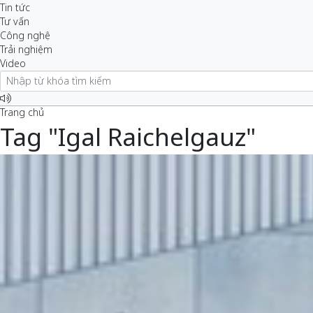
Tin tức
Tư vấn
Công nghệ
Trải nghiệm
Video
Trang chủ
Tag "Igal Raichelgauz"