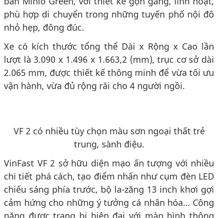
bản Minio Green, với thiết kế gọn gàng, linh hoạt,
phù hợp di chuyển trong những tuyến phố nội đô
nhỏ hẹp, đông đúc.
Xe có kích thước tổng thể Dài x Rộng x Cao lần
lượt là 3.090 x 1.496 x 1.663,2 (mm), trục cơ sở dài
2.065 mm, được thiết kế thông minh để vừa tối ưu
vận hành, vừa đủ rộng rãi cho 4 người ngồi.
VF 2 có nhiều tùy chọn màu sơn ngoại thất trẻ
trung, sành điệu.
VinFast VF 2 sở hữu diện mạo ấn tượng với nhiều
chi tiết phá cách, tạo điểm nhấn như cụm đèn LED
chiếu sáng phía trước, bộ la-zăng 13 inch khơi gợi
cảm hứng cho những ý tưởng cá nhân hóa… Công
năng được trang bị hiện đại với màn hình thông