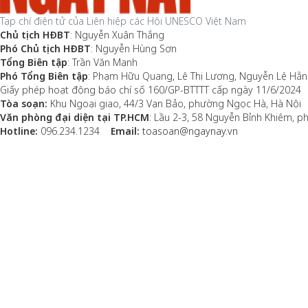
Tạp chí điện tử của Liên hiệp các Hội UNESCO Việt Nam
Chủ tịch HĐBT
: Nguyễn Xuân Thắng
Phó Chủ tịch HĐBT
: Nguyễn Hùng Sơn
Tổng Biên tập
: Trần Văn Mạnh
Phó Tổng Biên tập
: Phạm Hữu Quang, Lê Thị Lương, Nguyễn Lệ Hằ
Giấy phép hoạt động báo chí số 160/GP-BTTTT cấp ngày 11/6/2024
Tòa soạn:
Khu Ngoại giao, 44/3 Vạn Bảo, phường Ngọc Hà, Hà Nội
Văn phòng đại diện tại TP.HCM
: Lầu 2-3, 58 Nguyễn Bỉnh Khiêm, 
Hotline:
096.234.1234
Email:
toasoan@ngaynay.vn