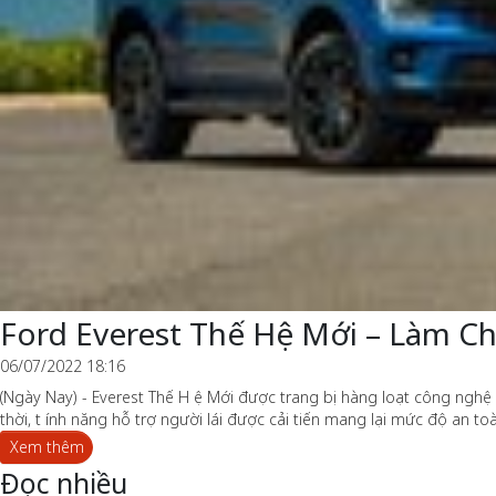
Ford Everest Thế Hệ Mới – Làm C
06/07/2022 18:16
(Ngày Nay) - Everest Thế H ệ Mới được trang bị hàng loạt công nghệ
thời, t ính năng hỗ trợ người lái được cải tiến mang lại mức độ an t
Xem thêm
Đọc nhiều