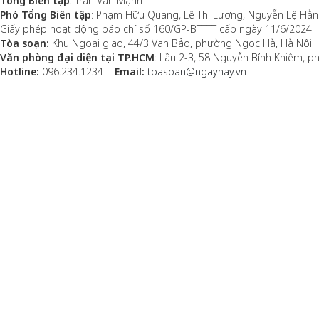
Tổng Biên tập
: Trần Văn Mạnh
Phó Tổng Biên tập
: Phạm Hữu Quang, Lê Thị Lương, Nguyễn Lệ Hằ
Giấy phép hoạt động báo chí số 160/GP-BTTTT cấp ngày 11/6/2024
Tòa soạn:
Khu Ngoại giao, 44/3 Vạn Bảo, phường Ngọc Hà, Hà Nội
Văn phòng đại diện tại TP.HCM
: Lầu 2-3, 58 Nguyễn Bỉnh Khiêm, 
Hotline:
096.234.1234
Email:
toasoan@ngaynay.vn