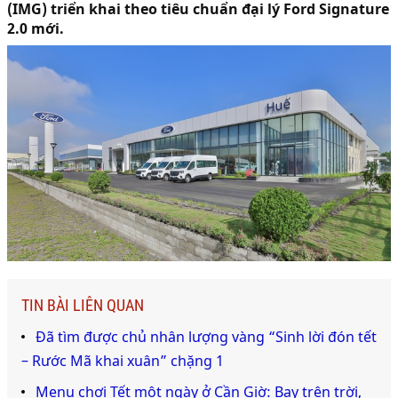
(IMG) triển khai theo tiêu chuẩn đại lý Ford Signature
2.0 mới.
TIN BÀI LIÊN QUAN
Đã tìm được chủ nhân lượng vàng “Sinh lời đón tết
– Rước Mã khai xuân” chặng 1
Menu chơi Tết một ngày ở Cần Giờ: Bay trên trời,