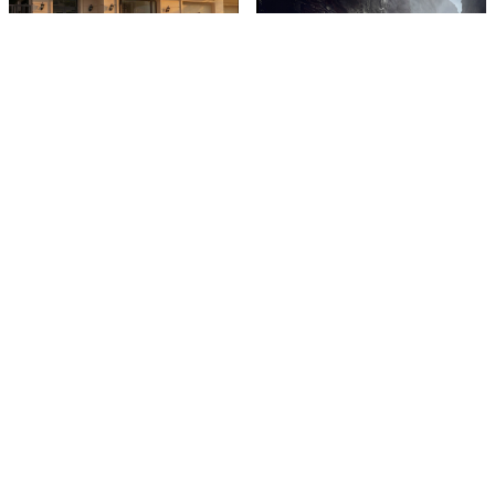
Gia đình mê du lịch chọn
Hệ thống Đại lý Volkswagen
VinFast VF MPV 7: Đi hàng
Việt Nam chính thức nhận cọc
trăm km mà ai cũng khỏe
Volkswagen ID. ERA 9X – SUV
mở đầu xu hướng EREV
Chương trình Bán hàng
Subaru tháng 08/2026.
Ford Việt Nam triển khai
chương trình "Chọn Ford, Trọn
An Tâm"