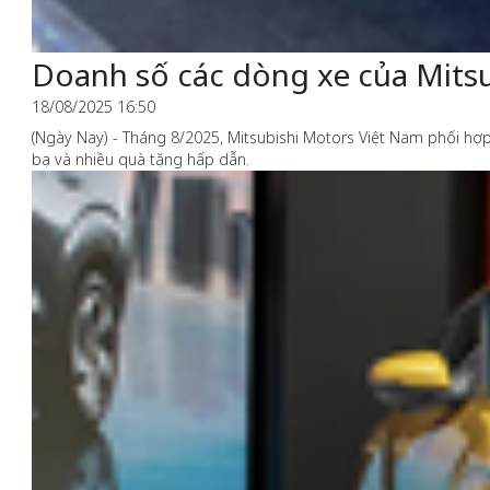
Doanh số các dòng xe của Mits
18/08/2025 16:50
(Ngày Nay) - Tháng 8/2025, Mitsubishi Motors Việt Nam phối hợ
bạ và nhiều quà tặng hấp dẫn.