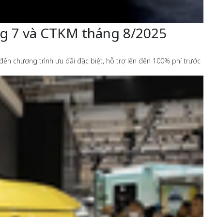
ng 7 và CTKM tháng 8/2025
ến chương trình ưu đãi đặc biệt, hỗ trợ lên đến 100% phí trước