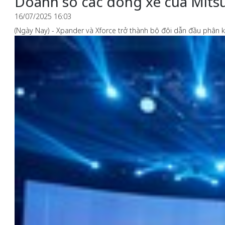
Doanh số các dòng xe của Mitsu
16/07/2025 16:03
(Ngày Nay) - Xpander và Xforce trở thành bộ đôi dẫn đầu phân 