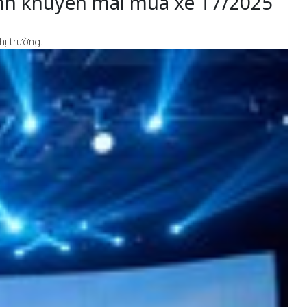
ình khuyến mãi mua xe T7/2025
hị trường.