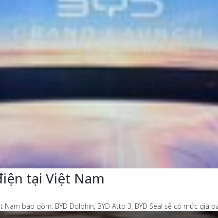
iện tại Việt Nam
ệt Nam bao gồm: BYD Dolphin, BYD Atto 3, BYD Seal sẽ có mức giá bán