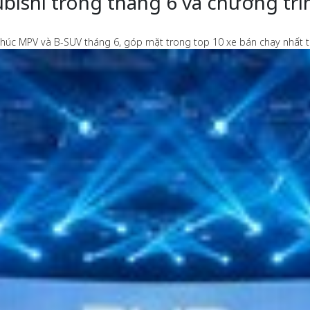
bishi trong tháng 6 và chương tr
khúc MPV và B-SUV tháng 6, góp mặt trong top 10 xe bán chạy nhất t