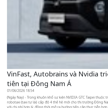
VinFast, Autobrains và Nvidia t
tiên tại Đông Nam Á
01/06/2026 18:54
(Ngày Nay) - Trong khuôn khổ sự kiện NVIDIA GTC Taipei thuộc 
robotaxi (taxi tự lái) cấp độ 4 thế hệ mới cho thị trường Đông 
với chi phí hợp lý, đồng thời mở ra hướng tiếp cận thực tiễn hơn