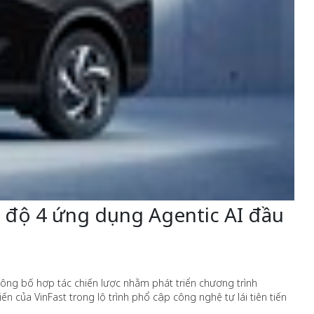
ấp độ 4 ứng dụng Agentic AI đầu
công bố hợp tác chiến lược nhằm phát triển chương trình
n của VinFast trong lộ trình phổ cập công nghệ tự lái tiên tiến