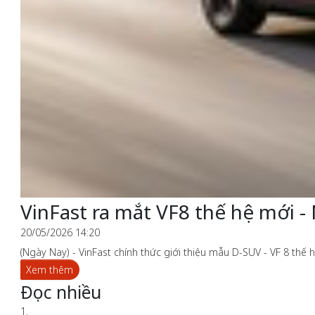
VinFast ra mắt VF8 thế hệ mới 
20/05/2026 14:20
(Ngày Nay) - VinFast chính thức giới thiệu mẫu D-SUV - VF 8 thế 
Xem thêm
Đọc nhiều
1.