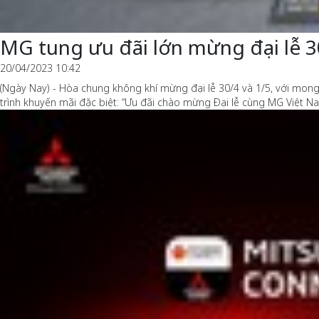
MG tung ưu đãi lớn mừng đại lễ 3
20/04/2023 10:42
(Ngày Nay) - Hòa chung không khí mừng đại lễ 30/4 và 1/5, với mong
trình khuyến mãi đặc biệt: “Ưu đãi chào mừng Đại lễ cùng MG Việt Na