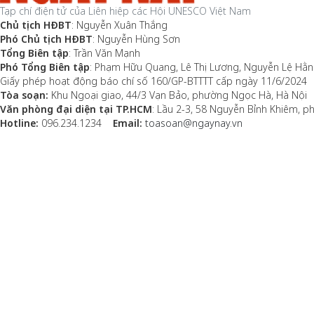
Tạp chí điện tử của Liên hiệp các Hội UNESCO Việt Nam
Chủ tịch HĐBT
: Nguyễn Xuân Thắng
Phó Chủ tịch HĐBT
: Nguyễn Hùng Sơn
Tổng Biên tập
: Trần Văn Mạnh
Phó Tổng Biên tập
: Phạm Hữu Quang, Lê Thị Lương, Nguyễn Lệ Hằ
Giấy phép hoạt động báo chí số 160/GP-BTTTT cấp ngày 11/6/2024
Tòa soạn:
Khu Ngoại giao, 44/3 Vạn Bảo, phường Ngọc Hà, Hà Nội
Văn phòng đại diện tại TP.HCM
: Lầu 2-3, 58 Nguyễn Bỉnh Khiêm, 
Hotline:
096.234.1234
Email:
toasoan@ngaynay.vn