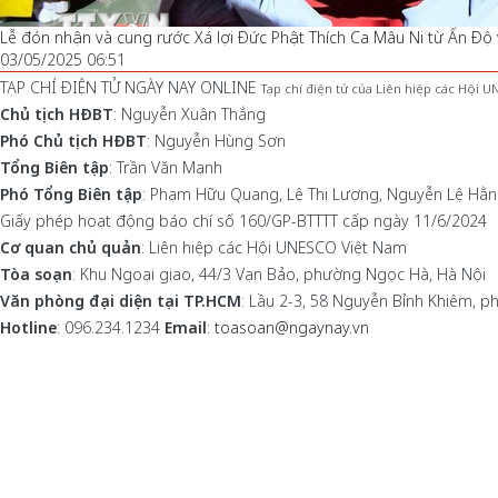
Lễ đón nhận và cung rước Xá lợi Đức Phật Thích Ca Mâu Ni từ Ấn Độ
03/05/2025 06:51
TẠP CHÍ ĐIỆN TỬ NGÀY NAY ONLINE
Tạp chí điện tử của Liên hiệp các Hội 
Chủ tịch HĐBT
: Nguyễn Xuân Thắng
Phó Chủ tịch HĐBT
: Nguyễn Hùng Sơn
Tổng Biên tập
: Trần Văn Mạnh
Phó Tổng Biên tập
: Phạm Hữu Quang, Lê Thị Lương, Nguyễn Lệ Hằ
Giấy phép hoạt động báo chí số 160/GP-BTTTT cấp ngày 11/6/2024
Cơ quan chủ quản
: Liên hiệp các Hội UNESCO Việt Nam
Tòa soạn
: Khu Ngoại giao, 44/3 Vạn Bảo, phường Ngọc Hà, Hà Nội
Văn phòng đại diện tại TP.HCM
: Lầu 2-3, 58 Nguyễn Bỉnh Khiêm, 
Hotline
: 096.234.1234
Email
:
toasoan@ngaynay.vn