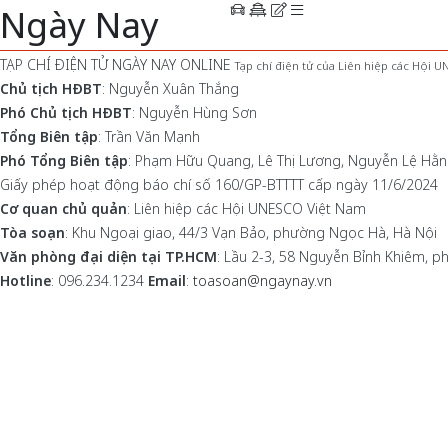
Ngày Nay
TẠP CHÍ ĐIỆN TỬ NGÀY NAY ONLINE
Tạp chí điện tử của Liên hiệp các Hội 
Chủ tịch HĐBT
: Nguyễn Xuân Thắng
Phó Chủ tịch HĐBT
: Nguyễn Hùng Sơn
Tổng Biên tập
: Trần Văn Mạnh
Phó Tổng Biên tập
: Phạm Hữu Quang, Lê Thị Lương, Nguyễn Lệ Hằ
Giấy phép hoạt động báo chí số 160/GP-BTTTT cấp ngày 11/6/2024
Cơ quan chủ quản
: Liên hiệp các Hội UNESCO Việt Nam
Tòa soạn
: Khu Ngoại giao, 44/3 Vạn Bảo, phường Ngọc Hà, Hà Nội
Văn phòng đại diện tại TP.HCM
: Lầu 2-3, 58 Nguyễn Bỉnh Khiêm, 
Hotline
: 096.234.1234
Email
:
toasoan@ngaynay.vn