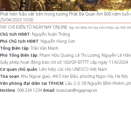
Phát hiện ‘bảo vật’ bên trong tượng Phật Bà Quan Âm 800 năm tuổi 
25/04/2023 10:00
TẠP CHÍ ĐIỆN TỬ NGÀY NAY ONLINE
Tạp chí điện tử của Liên hiệp các Hội 
Chủ tịch HĐBT
: Nguyễn Xuân Thắng
Phó Chủ tịch HĐBT
: Nguyễn Hùng Sơn
Tổng Biên tập
: Trần Văn Mạnh
Phó Tổng Biên tập
: Phạm Hữu Quang, Lê Thị Lương, Nguyễn Lệ Hằ
Giấy phép hoạt động báo chí số 160/GP-BTTTT cấp ngày 11/6/2024
Cơ quan chủ quản
: Liên hiệp các Hội UNESCO Việt Nam
Tòa soạn
: Khu Ngoại giao, 44/3 Vạn Bảo, phường Ngọc Hà, Hà Nội
Văn phòng đại diện tại TP.HCM
: Lầu 2-3, 58 Nguyễn Bỉnh Khiêm, 
Hotline
: 096.234.1234
Email
:
toasoan@ngaynay.vn