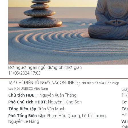
Đời người ngắn ngủi đừng phí thời gian
11/05/2024 17:03
TẠP CHÍ ĐIỆN TỬ NGÀY NAY ONLINE
Tạp chí điện tử của Liên hiệp
các Hội UNESCO Việt Nam
Giấ
Chủ tịch HĐBT
: Nguyễn Xuân Thắng
11/
Phó Chủ tịch HĐBT
: Nguyễn Hùng Sơn
Cơ
Tổng Biên tập
: Trần Văn Mạnh
Tò
Hà 
Phó Tổng Biên tập
: Phạm Hữu Quang, Lê Thị Lương,
Nguyễn Lệ Hằng
Văn
Khi