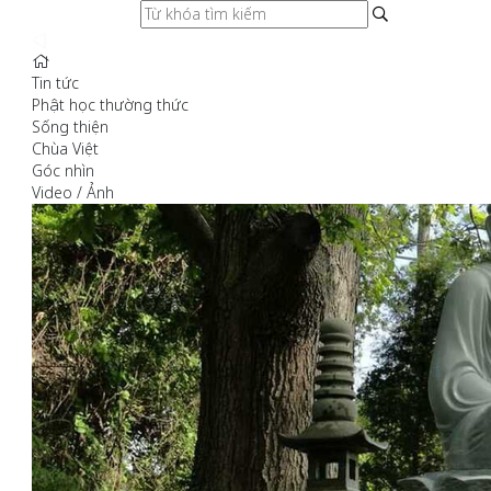
Tin tức
Phật học thường thức
Sống thiện
Chùa Việt
Góc nhìn
Video / Ảnh