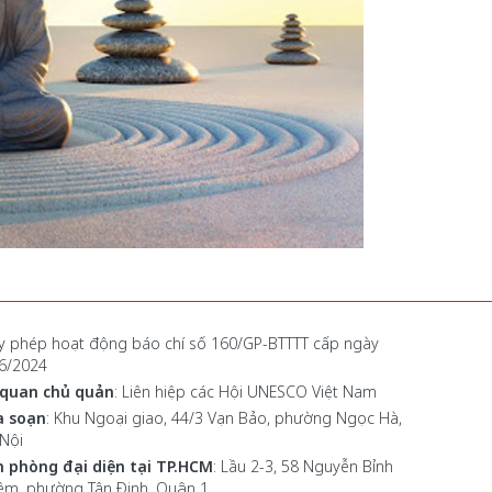
y phép hoạt động báo chí số 160/GP-BTTTT cấp ngày
6/2024
 quan chủ quản
: Liên hiệp các Hội UNESCO Việt Nam
a soạn
: Khu Ngoại giao, 44/3 Vạn Bảo, phường Ngọc Hà,
Nội
 phòng đại diện tại TP.HCM
: Lầu 2-3, 58 Nguyễn Bỉnh
êm, phường Tân Định, Quận 1