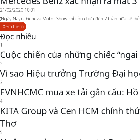
Mercedes Benz xác nhận ra mắt 3
21/02/2020 10:01
(Ngày Nay) - Geneva Motor Show chỉ còn chưa đến 2 tuần nữa sẽ diễn 
Xem thêm
Đọc nhiều
1.
Cuộc chiến của những chiếc “ngai
2.
Vì sao Hiệu trưởng Trường Đại h
3.
EVNHCMC mua xe tải gắn cẩu: Hồ 
4.
KITA Group và Cen HCM chính thức 
Thơ
5.