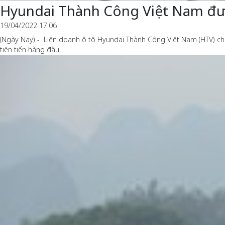
Hyundai Thành Công Việt Nam đư
19/04/2022 17:06
(Ngày Nay) - Liên doanh ô tô Hyundai Thành Công Việt Nam (HTV) c
tiên tiến hàng đầu.