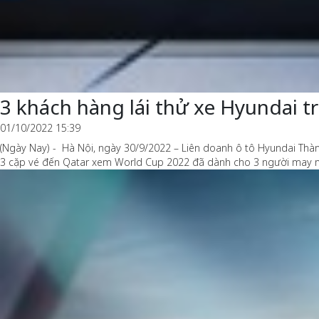
3 khách hàng lái thử xe Hyundai 
01/10/2022 15:39
(Ngày Nay) - Hà Nội, ngày 30/9/2022 – Liên doanh ô tô Hyundai Thàn
3 cặp vé đến Qatar xem World Cup 2022 đã dành cho 3 người may 