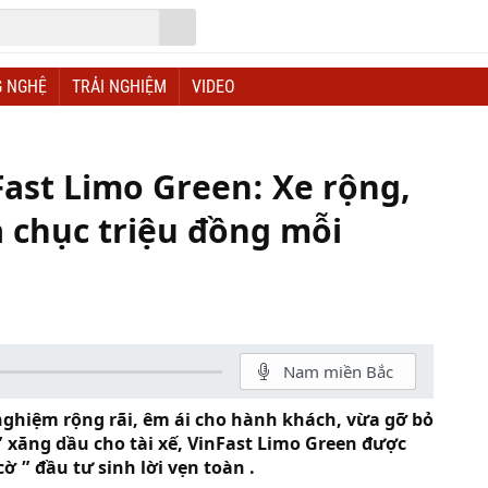
 NGHỆ
TRẢI NGHIỆM
VIDEO
nFast Limo Green: Xe rộng,
ả chục triệu đồng mỗi
Nam miền Bắc
nghiệm rộng rãi, êm ái cho hành khách, vừa gỡ bỏ
 xăng dầu cho tài xế, VinFast Limo Green được
ờ ” đầu tư sinh lời vẹn toàn .