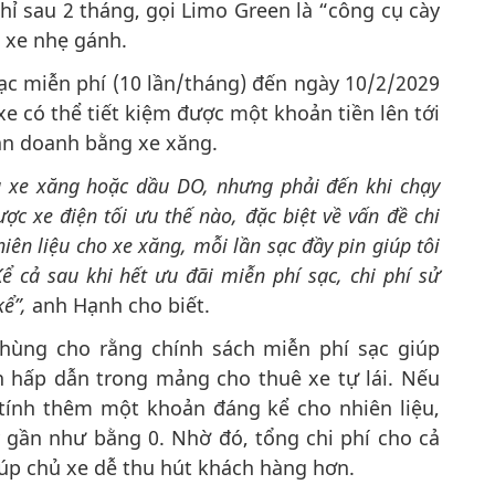
ỉ sau 2 tháng, gọi Limo Green là “công cụ cày
i xe nhẹ gánh.
ạc miễn phí (10 lần/tháng) đến ngày 10/2/2029
e có thể tiết kiệm được một khoản tiền lên tới
vận doanh bằng xe xăng.
u xe xăng hoặc dầu DO, nhưng phải đến khi chạy
c xe điện tối ưu thế nào, đặc biệt về vấn đề chi
iên liệu cho xe xăng, mỗi lần sạc đầy pin giúp tôi
ể cả sau khi hết ưu đãi miễn phí sạc, chi phí sử
kể”,
anh Hạnh cho biết.
Phùng cho rằng chính sách miễn phí sạc giúp
n hấp dẫn trong mảng cho thuê xe tự lái. Nếu
tính thêm một khoản đáng kể cho nhiên liệu,
y gần như bằng 0. Nhờ đó, tổng chi phí cho cả
iúp chủ xe dễ thu hút khách hàng hơn.