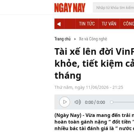
TIN TỨC
TƯ VẤN
CÔNG
Trang chủ
Xe và Công nghệ
Tài xế lên đời Vi
khỏe, tiết kiệm c
tháng
Thứ năm, ngày 11/06/2026 - 21:25
0:00
/
0:00
(Ngày Nay) - Vừa mang đến trải 
hoàn toàn gánh nặng “ đốt tiền ”
nhiều bác tài đánh giá là “ nước c