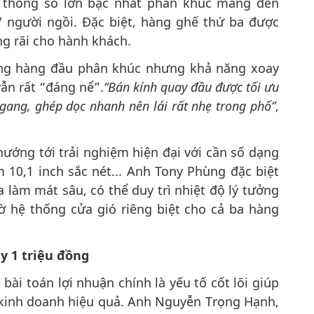
, thông số lớn bậc nhất phân khúc mang đến
7 người ngồi. Đặc biệt, hàng ghế thứ ba được
ng rãi cho hành khách.
ng hàng đầu phân khúc nhưng khả năng xoay
ẫn rất “đáng nể”.
“Bán kính quay đầu được tối ưu
ngang, ghép dọc nhanh nên lái rất nhẹ trong phố”
,
hướng tới trải nghiệm hiện đại với cần số dạng
10,1 inch sắc nét... Anh Tony Phùng đặc biệt
 làm mát sâu, có thể duy trì nhiệt độ lý tưởng
ờ hệ thống cửa gió riêng biệt cho cả ba hàng
y 1 triệu đồng
bài toán lợi nhuận chính là yếu tố cốt lõi giúp
 kinh doanh hiệu quả. Anh Nguyễn Trọng Hạnh,