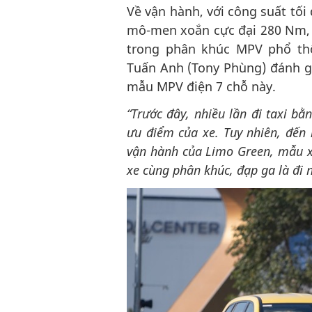
Về vận hành, với công suất tố
mô-men xoắn cực đại 280 Nm, 
trong phân khúc MPV phổ thô
Tuấn Anh (Tony Phùng) đánh gi
mẫu MPV điện 7 chỗ này.
“Trước đây
,
nhiều lần đi taxi b
ưu điểm của xe. Tuy nhiên, đến 
vận hành của Limo Green, mẫu xe
xe cùng phân khúc, đạp ga là đi 