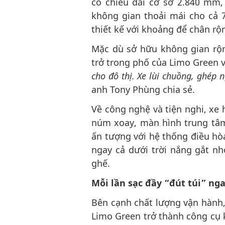
có chiều dài cơ sở 2.840 mm
không gian thoải mái cho cả 
thiết kế với khoảng để chân rộ
Mặc dù sở hữu không gian rộ
trở trong phố của Limo Green v
cho đô thị. Xe lùi chuồng, ghép 
anh Tony Phùng chia sẻ.
Về công nghệ và tiện nghi, xe 
núm xoay, màn hình trung tâm 
ấn tượng với hệ thống điều hòa
ngay cả dưới trời nắng gắt nh
ghế.
Mỗi lần sạc đầy
“
đút túi
”
nga
Bên cạnh chất lượng vận hành, 
Limo Green trở thành công cụ