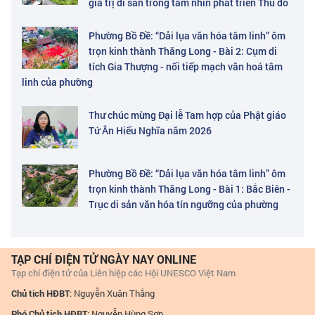
giá trị di sản trong tầm nhìn phát triển Thủ đô
Phường Bồ Đề: “Dải lụa văn hóa tâm linh” ôm
trọn kinh thành Thăng Long - Bài 2: Cụm di
tích Gia Thượng - nối tiếp mạch văn hoá tâm
linh của phường
Thư chúc mừng Đại lễ Tam hợp của Phật giáo
Tứ Ân Hiếu Nghĩa năm 2026
Phường Bồ Đề: “Dải lụa văn hóa tâm linh” ôm
trọn kinh thành Thăng Long - Bài 1: Bắc Biên -
Trục di sản văn hóa tín ngưỡng của phường
TẠP CHÍ ĐIỆN TỬ NGÀY NAY ONLINE
Tạp chí điện tử của Liên hiệp các Hội UNESCO Việt Nam
Chủ tịch HĐBT
: Nguyễn Xuân Thắng
Phó Chủ tịch HĐBT
: Nguyễn Hùng Sơn