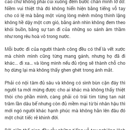
cao chứ không phải cúi xuống đếm bước chân mình lỡ dở.
Niềm vui thiệt thà đó không hiển hiện bằng tiếng vỗ tay
cho có lệ mà bằng một vùng lòng mênh mông thinh lặng
không hề dậy một cơn gió, bằng ánh nhìn không đem theo
khói buồn, bằng sự tan đi của những so sánh âm thầm
như rong rêu hoà vô trong nước.
Mỗi bước đi của người thành công đều có thể là vết xước
mà chính mình cũng từng mang gánh, nhưng họ đã đi
khác… đi xa… và lòng mình nếu đủ rộng sẽ thành chỗ cho
họ dừng lại mà không thấy ghen ghét trong ánh mắt.
Phải có nội tâm đủ sâu và không có sình bùn cặn đáy thì
người ta mới mừng được cho ai khác mà không thấy thiệt
thòi cho phần mình, càng phải có trái tim từng tan nát
trăm lần dâu bể nhưng còn đủ mềm mại từ bi nhân hậu thì
mới ngó người khác hạnh phúc mà không hằn lên đâu đó
một chút tiếc rẻ khinh đời.