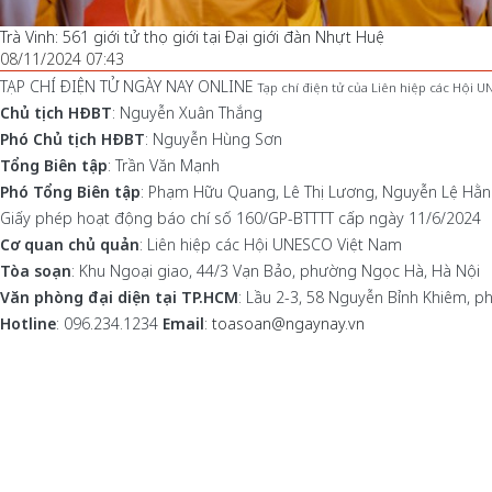
Trà Vinh: 561 giới tử thọ giới tại Đại giới đàn Nhựt Huệ
08/11/2024 07:43
TẠP CHÍ ĐIỆN TỬ NGÀY NAY ONLINE
Tạp chí điện tử của Liên hiệp các Hội 
Chủ tịch HĐBT
: Nguyễn Xuân Thắng
Phó Chủ tịch HĐBT
: Nguyễn Hùng Sơn
Tổng Biên tập
: Trần Văn Mạnh
Phó Tổng Biên tập
: Phạm Hữu Quang, Lê Thị Lương, Nguyễn Lệ Hằ
Giấy phép hoạt động báo chí số 160/GP-BTTTT cấp ngày 11/6/2024
Cơ quan chủ quản
: Liên hiệp các Hội UNESCO Việt Nam
Tòa soạn
: Khu Ngoại giao, 44/3 Vạn Bảo, phường Ngọc Hà, Hà Nội
Văn phòng đại diện tại TP.HCM
: Lầu 2-3, 58 Nguyễn Bỉnh Khiêm, 
Hotline
: 096.234.1234
Email
:
toasoan@ngaynay.vn