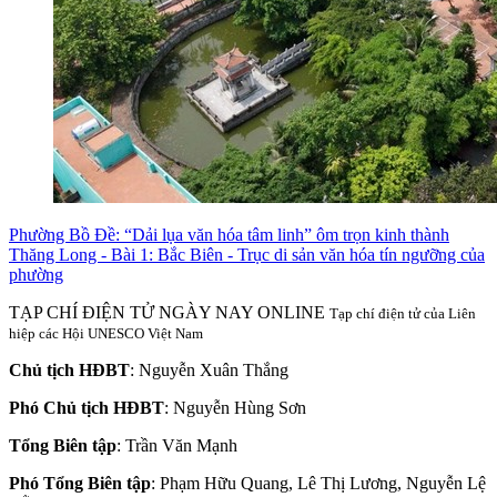
Phường Bồ Đề: “Dải lụa văn hóa tâm linh” ôm trọn kinh thành
Thăng Long - Bài 1: Bắc Biên - Trục di sản văn hóa tín ngưỡng của
phường
TẠP CHÍ ĐIỆN TỬ NGÀY NAY ONLINE
Tạp chí điện tử của Liên
hiệp các Hội UNESCO Việt Nam
Chủ tịch HĐBT
: Nguyễn Xuân Thắng
Phó Chủ tịch HĐBT
: Nguyễn Hùng Sơn
Tổng Biên tập
: Trần Văn Mạnh
Phó Tổng Biên tập
: Phạm Hữu Quang, Lê Thị Lương, Nguyễn Lệ