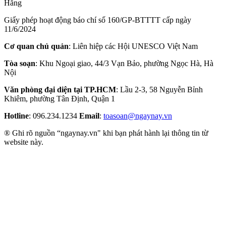
Hằng
Giấy phép hoạt động báo chí số 160/GP-BTTTT cấp ngày
11/6/2024
Cơ quan chủ quản
: Liên hiệp các Hội UNESCO Việt Nam
Tòa soạn
: Khu Ngoại giao, 44/3 Vạn Bảo, phường Ngọc Hà, Hà
Nội
Văn phòng đại diện tại TP.HCM
: Lầu 2-3, 58 Nguyễn Bỉnh
Khiêm, phường Tân Định, Quận 1
Hotline
: 096.234.1234
Email
:
toasoan@ngaynay.vn
® Ghi rõ nguồn “ngaynay.vn" khi bạn phát hành lại thông tin từ
website này.