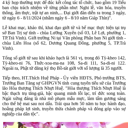
4 kỳ họp thường trực để đúc kết công tác tổ chức, bao gồm 19 Tiểu
ban chịu trách nhiệm về từng phần như: Nghi lễ, văn hóa, truyền
thông, ẩm thực, trật tự an ninh,... Đại giới đàn diễn ra trong 3 ngày,
từ ngày 6 - 8/11/2024 (nhằm ngày 6 - 8/10 năm Giáp Thìn)".
Lễ khai mạc, khảo thí, khai đạo giới tử và bế mạc thực hiện tại trụ
sở Ban Trị sự tỉnh - chùa Lưỡng Xuyên (số 03, Lê Lợi, phường 1,
TP.Trà Vinh). Giới trường Ni tại Văn phòng Phân ban Ni giới tỉnh -
chùa Liên Hoa (số 62, Dương Quang Đông, phường 5, TP.Trà
Vinh).
Tổng số giới tử sau khi khảo hạch là 561 vị, trong đó Tỳ-kheo 142,
Tỳ-kheo-ni 76, Thức-xoa-ma-na 108, Sa-di 111, Sa-di-ni 122.
Ngoài ra, Phật tử đăng ký thọ Bồ-tát giới với số lượng là 35 người.
Tiếp theo, HT.Thích Huệ Pháp - Ủy viên HĐTS, Phó trưởng BTS,
Trưởng Ban Tăng sự GHPGVN tỉnh cung tuyên tiểu sử của Trưởng
lão Hòa thượng Thích Nhựt Huệ. "Hòa thượng Thích Nhựt Huệ là
bậc thạch trụ tăng-già, bậc quang minh lỗi lạc, trí đức song toàn.
Ngài xứng đáng là nhà mô phạm mẫu mực, làm tấm gương sáng
cho thế hệ mai sau noi dấu. Trải qua hơn 50 năm tu học hành đạo,
hoằng pháp lợi sinh, truyền thừa chánh pháp và đóng góp vào sự
nghiệp của dân tộc".