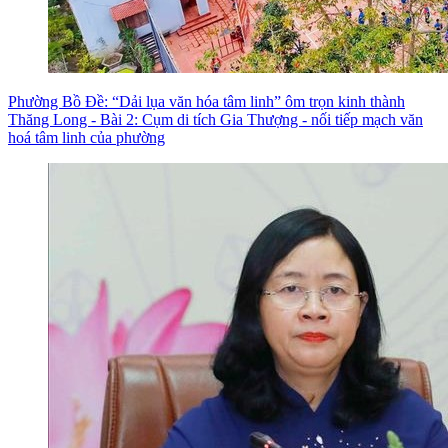
Phường Bồ Đề: “Dải lụa văn hóa tâm linh” ôm trọn kinh thành
Thăng Long - Bài 2: Cụm di tích Gia Thượng - nối tiếp mạch văn
hoá tâm linh của phường