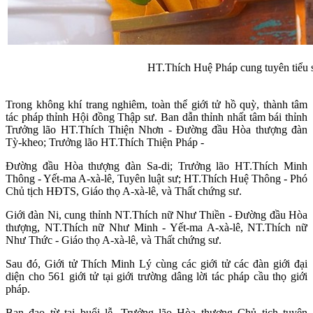
HT.Thích Huệ Pháp cung tuyên tiểu
Trong không khí trang nghiêm, toàn thể giới tử hồ quỳ, thành tâm
tác pháp thỉnh Hội đồng Thập sư. Ban dẫn thỉnh nhất tâm bái thỉnh
Trưởng lão HT.Thích Thiện Nhơn - Đường đầu Hòa thượng đàn
Tỳ-kheo; Trưởng lão HT.Thích Thiện Pháp -
Đường đầu Hòa thượng đàn Sa-di; Trưởng lão HT.Thích Minh
Thông - Yết-ma A-xà-lê, Tuyên luật sư; HT.Thích Huệ Thông - Phó
Chủ tịch HĐTS, Giáo thọ A-xà-lê, và Thất chứng sư.
Giới đàn Ni, cung thỉnh NT.Thích nữ Như Thiền - Đường đầu Hòa
thượng, NT.Thích nữ Như Minh - Yết-ma A-xà-lê, NT.Thích nữ
Như Thức - Giáo thọ A-xà-lê, và Thất chứng sư.
Sau đó, Giới tử Thích Minh Lý cùng các giới tử các đàn giới đại
diện cho 561 giới tử tại giới trường dâng lời tác pháp cầu thọ giới
pháp.
Ban đạo từ tại buổi lễ, Trưởng lão Hòa thượng Chủ tịch tuyên