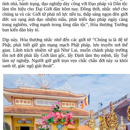
tỉnh nhà, hành trạng, đạo nghiệp dày công với Đạo pháp và Dân tộc
làm tôn hiệu cho Đại Giới đàn hôm nay. Đồng thời, nhắc nhở cho
chúng ta và các Giới tử phải nỗ lực tiến tu, thắp sáng ngọn đèn giới
đức soi rạng ánh đạo nhiệm mầu, phát triển đạo pháp ngày càng
trang nghiêm, vững mạnh trong lòng dân tộc”, Hòa thượng Trưởng
ban kiến đàn bày tỏ.
Dịp này, Hòa thượng nhắc nhở đến các giới tử “Chúng ta là đệ tử
Phật, phải biết giữ gìn mạng mạch Phật pháp, lưu truyền nơi thế
gian. Lãnh trách nhiệm sứ giả Như Lai, muốn chánh pháp trường
tồn nơi đời phải lấy Giới làm gốc, lấy Định làm thọ mệnh, lấy Tuệ
làm sự nghiệp. Người giữ giới trọn vẹn chắc chắn đời này ra khỏi
sanh tử, giác ngộ giải thoát”.