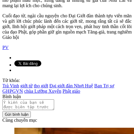
mô phạm mẫu mực, xứng đáng là những sứ giả của Như Lai và
mang lại lợi ích cho chúng sinh.
Cuối đạo từ, ngài cầu nguyện cho Đại Giới đàn thành tựu viên mãn
và gửi lời chúc phúc lành đến các giới tử, mong rằng tất cả sẽ đắc
giới, lĩnh hội giới pháp một cách trọn vẹn, phát huy tinh thần cốt lõi
của đạo Phật, góp phần giữ gìn nguồn mạch Tăng-già, trang nghiêm
Giáo hội
PV
Từ khóa:
Trà Vinh
giới tử
thọ giới
Đại giới đàn Nhựt Huệ
Ban Trị sự
GHPGVN
chùa Lưỡng Xuyên
Phật giáo
Bình luận
Gửi bình luận
Cùng chuyên mục