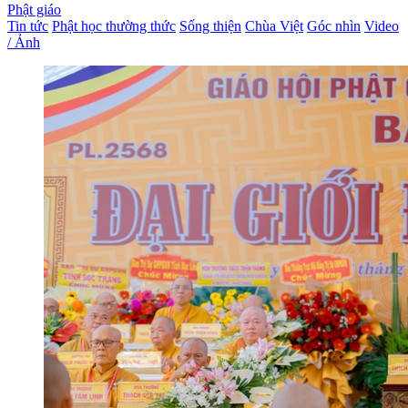
Phật giáo
Tin tức
Phật học thường thức
Sống thiện
Chùa Việt
Góc nhìn
Video
/ Ảnh