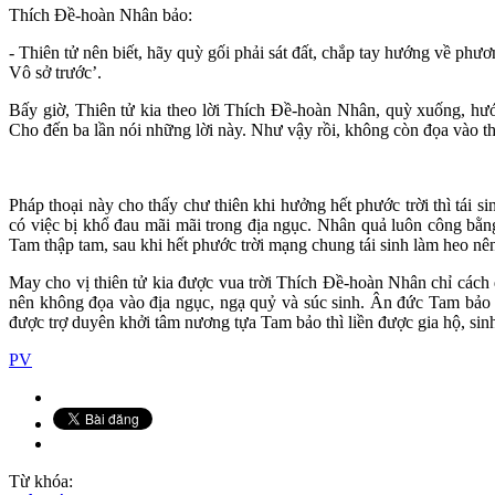
Thích Đề-hoàn Nhân bảo:
- Thiên tử nên biết, hãy quỳ gối phải sát đất, chắp tay hướng về p
Vô sở trước’.
Bấy giờ, Thiên tử kia theo lời Thích Đề-hoàn Nhân, quỳ xuống, hư
Cho đến ba lần nói những lời này. Như vậy rồi, không còn đọa vào th
Pháp thoại này cho thấy chư thiên khi hưởng hết phước trời thì tái 
có việc bị khổ đau mãi mãi trong địa ngục. Nhân quả luôn công bằng
Tam thập tam, sau khi hết phước trời mạng chung tái sinh làm heo nê
May cho vị thiên tử kia được vua trời Thích Đề-hoàn Nhân chỉ cách
nên không đọa vào địa ngục, ngạ quỷ và súc sinh. Ân đức Tam bảo 
được trợ duyên khởi tâm nương tựa Tam bảo thì liền được gia hộ, sinh
PV
Từ khóa: