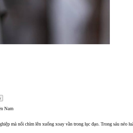
m
ền Nam
hiệp mà nổi chìm lên xuống xoay vần trong lục đạo. Trong sáu nẻo luân 