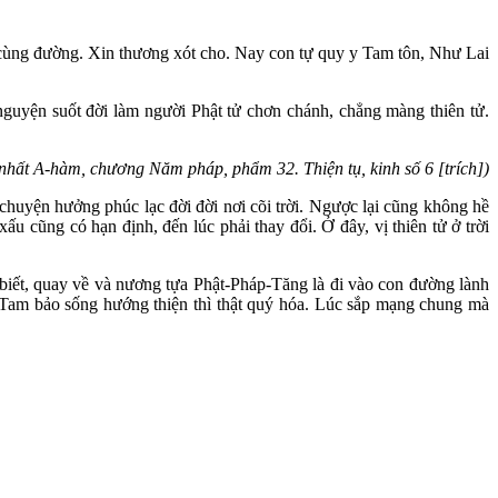
p cùng đường. Xin thương xót cho. Nay con tự quy y Tam tôn, Như Lai
guyện suốt đời làm người Phật tử chơn chánh, chẳng màng thiên tử.
nhất A-hàm, chương Năm pháp, phẩm 32. Thiện tụ, kinh số 6 [trích])
 chuyện hưởng phúc lạc đời đời nơi cõi trời. Ngược lại cũng không hề
 cũng có hạn định, đến lúc phải thay đổi. Ở đây, vị thiên tử ở trời
biết, quay về và nương tựa Phật-Pháp-Tăng là đi vào con đường lành
 Tam bảo sống hướng thiện thì thật quý hóa. Lúc sắp mạng chung mà