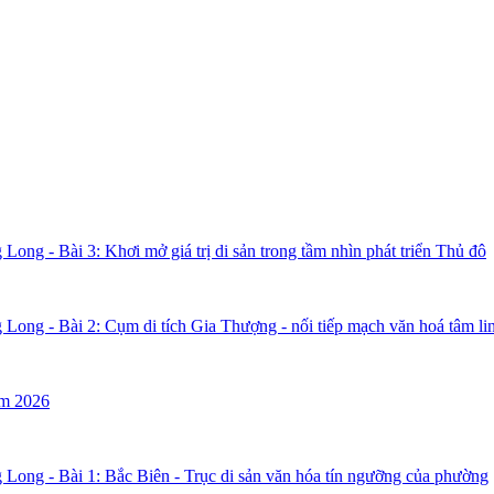
ong - Bài 3: Khơi mở giá trị di sản trong tầm nhìn phát triển Thủ đô
 Long - Bài 2: Cụm di tích Gia Thượng - nối tiếp mạch văn hoá tâm l
ăm 2026
 Long - Bài 1: Bắc Biên - Trục di sản văn hóa tín ngưỡng của phường