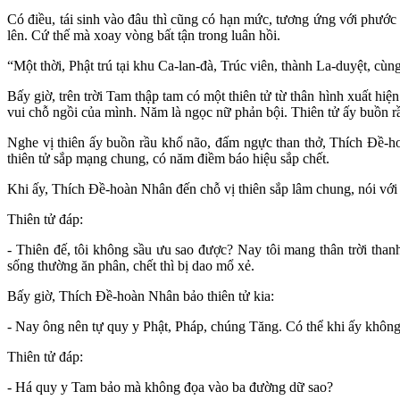
Có điều, tái sinh vào đâu thì cũng có hạn mức, tương ứng với phước và 
lên. Cứ thế mà xoay vòng bất tận trong luân hồi.
“Một thời, Phật trú tại khu Ca-lan-đà, Trúc viên, thành La-duyệt, c
Bấy giờ, trên trời Tam thập tam có một thiên tử từ thân hình xuất hi
vui chỗ ngồi của mình. Năm là ngọc nữ phản bội. Thiên tử ấy buồn r
Nghe vị thiên ấy buồn rầu khổ não, đấm ngực than thở, Thích Đề-hoà
thiên tử sắp mạng chung, có năm điềm báo hiệu sắp chết.
Khi ấy, Thích Đề-hoàn Nhân đến chỗ vị thiên sắp lâm chung, nói vớ
Thiên tử đáp:
- Thiên đế, tôi không sầu ưu sao được? Nay tôi mang thân trời than
sống thường ăn phân, chết thì bị dao mổ xẻ.
Bấy giờ, Thích Đề-hoàn Nhân bảo thiên tử kia:
- Nay ông nên tự quy y Phật, Pháp, chúng Tăng. Có thể khi ấy khôn
Thiên tử đáp:
- Há quy y Tam bảo mà không đọa vào ba đường dữ sao?