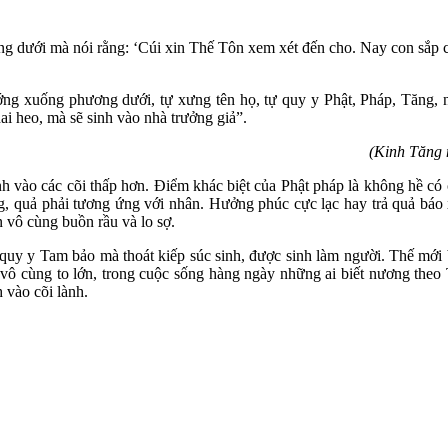
hương dưới mà nói rằng: ‘Cúi xin Thế Tôn xem xét đến cho. Nay con sắ
ớng xuống phương dưới, tự xưng tên họ, tự quy y Phật, Pháp, Tăng, n
ai heo, mà sẽ sinh vào nhà trưởng giả”.
(Kinh Tăng 
sinh vào các cõi thấp hơn. Điểm khác biệt của Phật pháp là không hề có
, quả phải tương ứng với nhân. Hưởng phúc cực lạc hay trả quả báo xấu
n vô cùng buồn rầu và lo sợ.
 quy y Tam bảo mà thoát kiếp súc sinh, được sinh làm người. Thế mới 
vô cùng to lớn, trong cuộc sống hàng ngày những ai biết nương theo
 vào cõi lành.