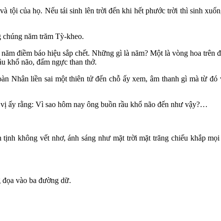
tội của họ. Nếu tái sinh lên trời đến khi hết phước trời thì sinh xuống.
ùng chúng năm trăm Tỳ-kheo.
ện năm điềm báo hiệu sắp chết. Những gì là năm? Một là vòng hoa trên 
ầu khổ não, đấm ngực than thở.
n Nhân liền sai một thiên tử đến chỗ ấy xem, âm thanh gì mà từ đó v
i vị ấy rằng: Vì sao hôm nay ông buồn rầu khổ não đến như vậy?…
h tịnh không vết nhơ, ánh sáng như mặt trời mặt trăng chiếu khắp mọi 
g đọa vào ba đường dữ.