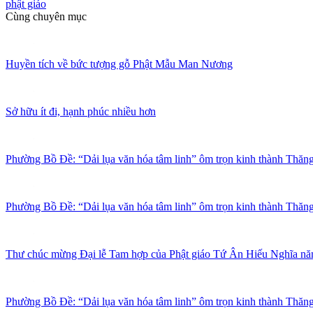
phật giáo
Cùng chuyên mục
Huyền tích về bức tượng gỗ Phật Mẫu Man Nương
Sở hữu ít đi, hạnh phúc nhiều hơn
Phường Bồ Đề: “Dải lụa văn hóa tâm linh” ôm trọn kinh thành Thăng L
Phường Bồ Đề: “Dải lụa văn hóa tâm linh” ôm trọn kinh thành Thăng
Thư chúc mừng Đại lễ Tam hợp của Phật giáo Tứ Ân Hiếu Nghĩa n
Phường Bồ Đề: “Dải lụa văn hóa tâm linh” ôm trọn kinh thành Thăng