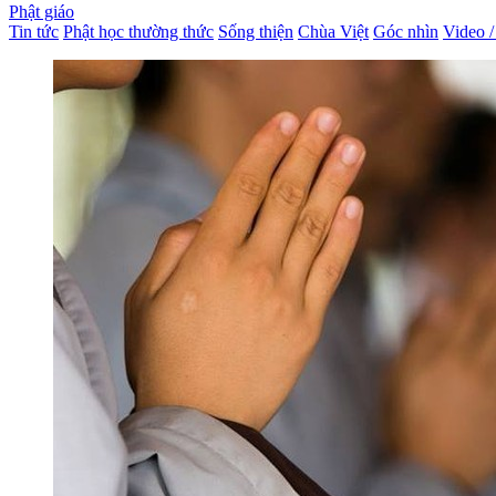
Phật giáo
Tin tức
Phật học thường thức
Sống thiện
Chùa Việt
Góc nhìn
Video 