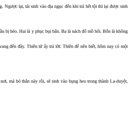
 Ngược lại, tái sinh vào địa ngục đến khi trả hết tội thì lại được sinh
đầu bị héo. Hai là y phục bụi bẩn. Ba là nách đổ mồ hôi. Bốn là không
ang đến đây. Thiên tử ấy trả lời: Thiên đế nên biết, hôm nay có một
nơi, mà bỏ thân này rồi, sẽ sinh vào bụng heo trong thành La-duyệt,