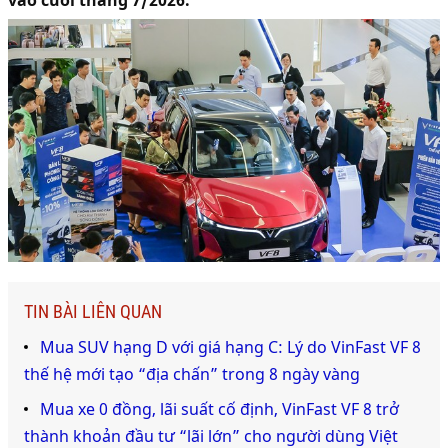
vào cuối tháng 7/2026.
TIN BÀI LIÊN QUAN
Mua SUV hạng D với giá hạng C: Lý do VinFast VF 8
thế hệ mới tạo “địa chấn” trong 8 ngày vàng
Mua xe 0 đồng, lãi suất cố định, VinFast VF 8 trở
thành khoản đầu tư “lãi lớn” cho người dùng Việt