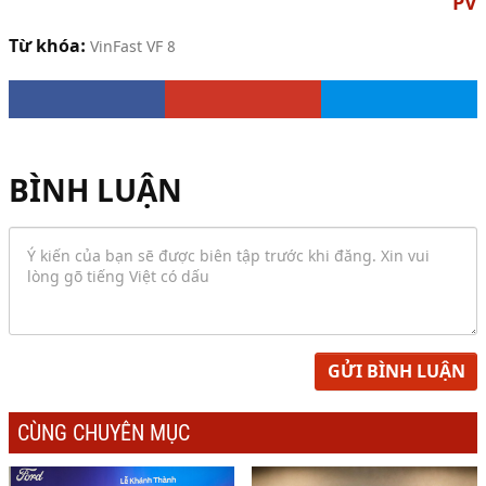
PV
Từ khóa:
VinFast VF 8
BÌNH LUẬN
GỬI BÌNH LUẬN
CÙNG CHUYÊN MỤC