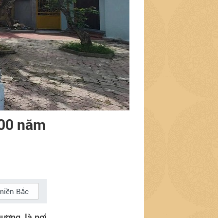
000 năm
miền Bắc
ương, là nơi