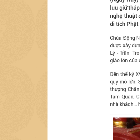
lưu giữ tháp
nghệ thuật 
di tích Phật
Chùa Động Ng
được xây dựng
Lý - Trần. Tr
giáo lớn của 
Đến thế kỷ X
quy mô lớn. S
thượng Chân
Tam Quan, Ch
nhà khách… Nh