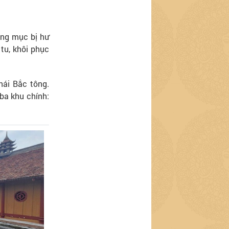
hạng mục bị hư
tu, khôi phục
hái Bắc tông.
 ba khu chính: