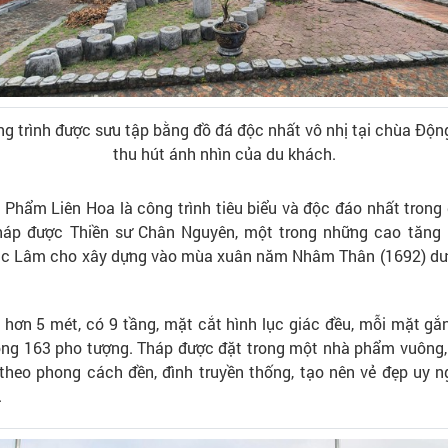
g trình được sưu tập bằng đồ đá độc nhất vô nhị tại chùa Độn
thu hút ánh nhìn của du khách.
 Phẩm Liên Hoa là công trình tiêu biểu và độc đáo nhất trong 
háp được Thiền sư Chân Nguyên, một trong những cao tăng 
rúc Lâm cho xây dựng vào mùa xuân năm Nhâm Thân (1692) dướ
 hơn 5 mét, có 9 tầng, mặt cắt hình lục giác đều, mỗi mặt gắ
ộng 163 pho tượng. Tháp được đặt trong một nhà phẩm vuông,
ế theo phong cách đền, đình truyền thống, tạo nên vẻ đẹp uy n
.