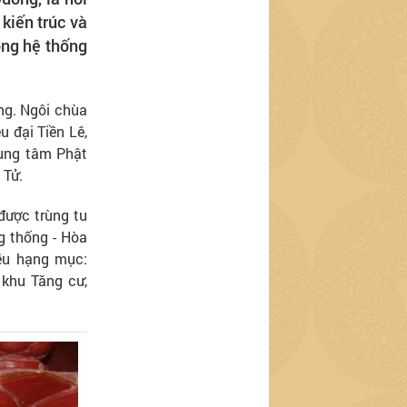
kiến trúc và
ong hệ thống
ng. Ngôi chùa
u đại Tiền Lê,
trung tâm Phật
 Tử.
được trùng tu
ng thống - Hòa
ều hạng mục:
 khu Tăng cư,