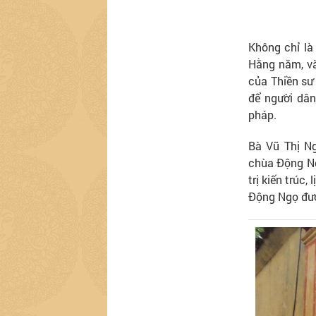
Không chỉ là 
Hằng năm, và
của Thiền sư
để người dân
pháp.
Bà Vũ Thị Ng
chùa Động Ng
trị kiến trúc
Động Ngọ đượ