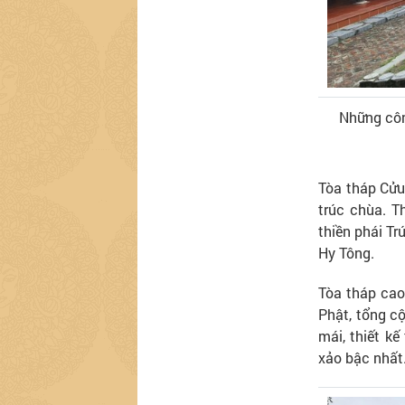
Những côn
Tòa tháp Cửu
trúc chùa. T
thiền phái T
Hy Tông.
Tòa tháp cao
Phật, tổng c
mái, thiết k
xảo bậc nhất