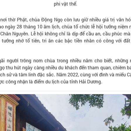
phi vật thể.
nơi thờ Phật, chùa Động Ngọ còn lưu giữ nhiều giá trị văn hó
o ngày 28 tháng 10 âm lịch, chùa tổ chức lễ hội tưởng niệm n
 Chân Nguyên. Lễ hội không chỉ là dịp để cầu an, cầu phúc mà 
 tưởng nhớ tổ tiên, tri ân các bậc tiền nhân có công với đấ
ãi người trông nom chùa trong nhiều năm cho biết, những 
ọ thu hút ngày càng nhiều du khách đến tham quan, chiêm bá
, lịch sử và tâm linh đặc sắc. Năm 2022, cùng với đình và miếu 
c công nhận là điểm du lịch của tỉnh Hải Dương.