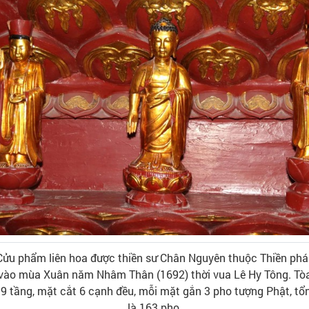
Cửu phẩm liên hoa được thiền sư Chân Nguyên thuộc Thiền phá
vào mùa Xuân năm Nhâm Thân (1692) thời vua Lê Hy Tông. Tò
 9 tầng, mặt cắt 6 cạnh đều, mỗi mặt gắn 3 pho tượng Phật, tổ
là 163 pho.