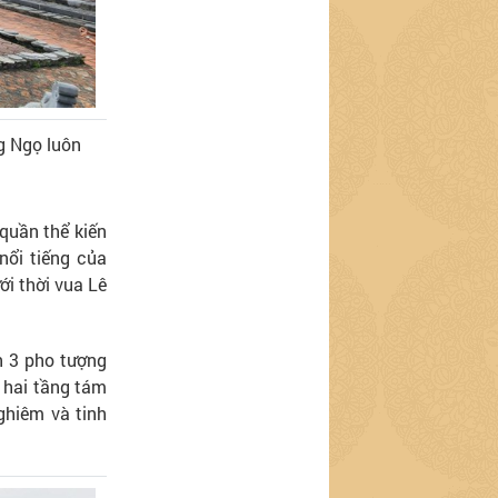
g Ngọ luôn
quần thể kiến
nổi tiếng của
i thời vua Lê
n 3 pho tượng
 hai tầng tám
ghiêm và tinh