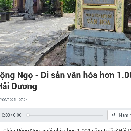
ộng Ngọ - Di sản văn hóa hơn 1.
 Hải Dương
/06/2025 - 07:24
0:00
/
0:00
Nam 
- Chùa Động Ngọ, ngôi chùa hơn 1.000 năm tuổi ở Hải D