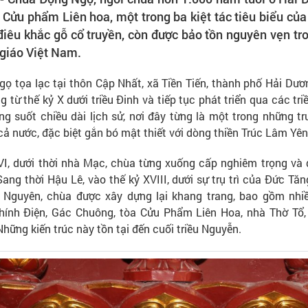
 Cửu phẩm Liên hoa, một trong ba kiệt tác tiêu biểu của 
điêu khắc gỗ cổ truyền, còn được bảo tồn nguyên vẹn tr
 giáo Việt Nam.
ọ tọa lạc tại thôn Cập Nhất, xã Tiền Tiến, thành phố Hải Dươ
 từ thế kỷ X dưới triều Đinh và tiếp tục phát triển qua các triề
ong suốt chiều dài lịch sử, nơi đây từng là một trong những 
cả nước, đặc biệt gắn bó mật thiết với dòng thiền Trúc Lâm Yên
VI, dưới thời nhà Mạc, chùa từng xuống cấp nghiêm trọng và 
ang thời Hậu Lê, vào thế kỷ XVIII, dưới sự trụ trì của Đức Tă
 Nguyên, chùa được xây dựng lại khang trang, bao gồm nhi
ính Điện, Gác Chuông, tòa Cửu Phẩm Liên Hoa, nhà Thờ Tổ,
ững kiến trúc này tồn tại đến cuối triều Nguyễn.