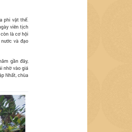
a phi vật thể.
gày viên tịch
còn là cơ hội
t nước và đạo
năm gần đây,
i nhờ vào giá
Cập Nhất, chùa