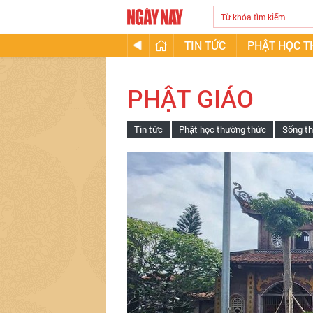
TIN TỨC
PHẬT HỌC 
PHẬT GIÁO
Tin tức
Phật học thường thức
Sống th