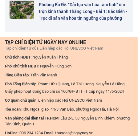
Phường Bồ Đề: “Dải lụa văn hóa tâm linh” ôm
trọn kinh thành Thăng Long - Bài 1: Bắc Biên -
Trục di sản văn hóa tín ngưỡng của phường
TẠP CHÍ ĐIỆN TỬ NGÀY NAY ONLINE
Tạp chí điện tử của Liên hiệp các Hội UNESCO Việt Nam
Chủ tịch HĐBT
: Nguyễn Xuân Thắng
Phó Chủ tịch HĐBT
: Nguyễn Hùng Sơn
Tổng Biên tập
: Trần Văn Mạnh
Phó Tổng Biên tập
: Phạm Hữu Quang, Lê Thị Lương, Nguyễn Lệ Hằng
Giấy phép hoạt động báo chí số 160/GP-BTTTT cấp ngày 11/6/2024
Cơ quan chủ quản
: Liên hiệp các Hội UNESCO Việt Nam
Tòa soạn
: Khu Ngoại giao, 44/3 Vạn Bảo, phường Ngọc Hà, Hà Nội
Văn phòng đại diện tại TP.HCM
: Lầu 2-3, 58 Nguyễn Bỉnh Khiêm, phường
Tân Định, Quận 1
Hotline
: 096.234.1234
Email
:
toasoan@ngaynay.vn