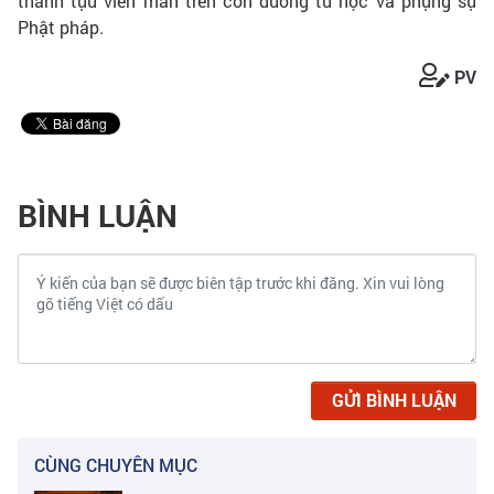
thành tựu viên mãn trên con đường tu học và phụng sự
Phật pháp.
PV
BÌNH LUẬN
GỬI BÌNH LUẬN
CÙNG CHUYÊN MỤC