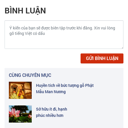
BÌNH LUẬN
GỬI BÌNH LUẬN
CÙNG CHUYÊN MỤC
Huyền tích về bức tượng gỗ Phật
Mẫu Man Nương
Sở hữu ít đi, hạnh
phúc nhiều hơn