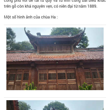
công phu với đề tài tứ quý và tứ linh cùng bài biểu khắc
trên gỗ còn khá nguyên vẹn, có niên đại từ năm 1889.
Một số hình ảnh của chùa Ha :