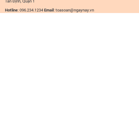
Tân Định, Quận 1
Hotline
: 096.234.1234
Email
:
toasoan@ngaynay.vn