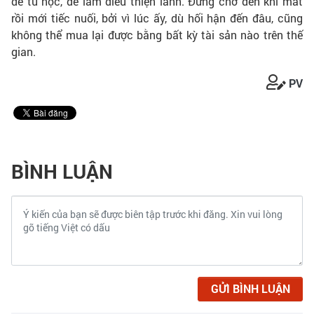
để tu học, để làm điều thiện lành. Đừng chờ đến khi mất
rồi mới tiếc nuối, bởi vì lúc ấy, dù hối hận đến đâu, cũng
không thể mua lại được bằng bất kỳ tài sản nào trên thế
gian.
PV
BÌNH LUẬN
GỬI BÌNH LUẬN