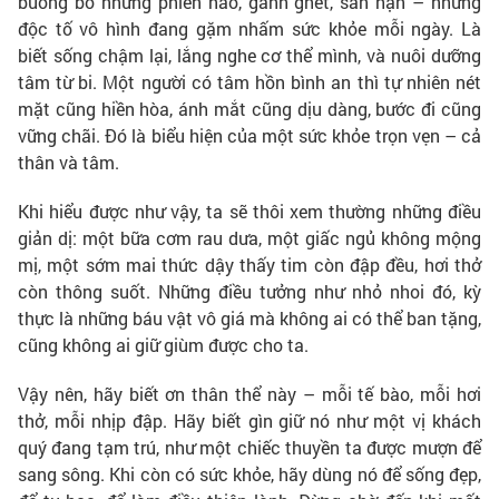
buông bỏ những phiền não, ganh ghét, sân hận – những
độc tố vô hình đang gặm nhấm sức khỏe mỗi ngày. Là
biết sống chậm lại, lắng nghe cơ thể mình, và nuôi dưỡng
tâm từ bi. Một người có tâm hồn bình an thì tự nhiên nét
mặt cũng hiền hòa, ánh mắt cũng dịu dàng, bước đi cũng
vững chãi. Đó là biểu hiện của một sức khỏe trọn vẹn – cả
thân và tâm.
Khi hiểu được như vậy, ta sẽ thôi xem thường những điều
giản dị: một bữa cơm rau dưa, một giấc ngủ không mộng
mị, một sớm mai thức dậy thấy tim còn đập đều, hơi thở
còn thông suốt. Những điều tưởng như nhỏ nhoi đó, kỳ
thực là những báu vật vô giá mà không ai có thể ban tặng,
cũng không ai giữ giùm được cho ta.
Vậy nên, hãy biết ơn thân thể này – mỗi tế bào, mỗi hơi
thở, mỗi nhịp đập. Hãy biết gìn giữ nó như một vị khách
quý đang tạm trú, như một chiếc thuyền ta được mượn để
sang sông. Khi còn có sức khỏe, hãy dùng nó để sống đẹp,