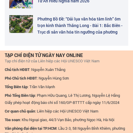
Tứ Ân Hiếu Nghĩa năm 2026
Phường Bồ Đề: “Dải lụa văn hóa tâm linh” ôm
trọn kinh thành Thăng Long - Bài 1: Bắc Biên -
Trục di sản văn hóa tín ngưỡng của phường
TẠP CHÍ ĐIỆN TỬ NGÀY NAY ONLINE
Tạp chí điện tử của Liên hiệp các Hội UNESCO Việt Nam
Chủ tịch HĐBT
: Nguyễn Xuân Thắng
Phó Chủ tịch HĐBT
: Nguyễn Hùng Sơn
Tổng Biên tập
: Trần Văn Mạnh
Phó Tổng Biên tập
: Phạm Hữu Quang, Lê Thị Lương, Nguyễn Lệ Hằng
Giấy phép hoạt động báo chí số 160/GP-BTTTT cấp ngày 11/6/2024
Cơ quan chủ quản
: Liên hiệp các Hội UNESCO Việt Nam
Tòa soạn
: Khu Ngoại giao, 44/3 Vạn Bảo, phường Ngọc Hà, Hà Nội
Văn phòng đại diện tại TP.HCM
: Lầu 2-3, 58 Nguyễn Bỉnh Khiêm, phường