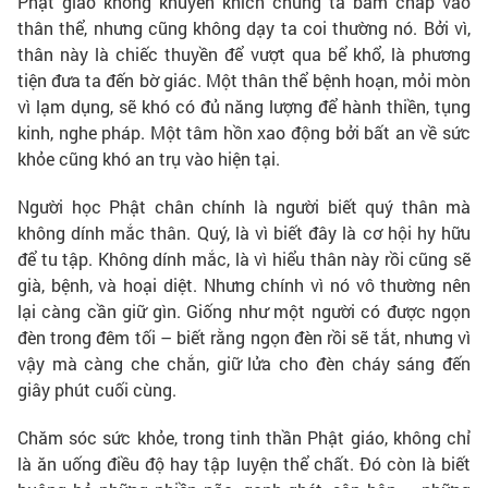
Phật giáo không khuyến khích chúng ta bám chấp vào
thân thể, nhưng cũng không dạy ta coi thường nó. Bởi vì,
thân này là chiếc thuyền để vượt qua bể khổ, là phương
tiện đưa ta đến bờ giác. Một thân thể bệnh hoạn, mỏi mòn
vì lạm dụng, sẽ khó có đủ năng lượng để hành thiền, tụng
kinh, nghe pháp. Một tâm hồn xao động bởi bất an về sức
khỏe cũng khó an trụ vào hiện tại.
Người học Phật chân chính là người biết quý thân mà
không dính mắc thân. Quý, là vì biết đây là cơ hội hy hữu
để tu tập. Không dính mắc, là vì hiểu thân này rồi cũng sẽ
già, bệnh, và hoại diệt. Nhưng chính vì nó vô thường nên
lại càng cần giữ gìn. Giống như một người có được ngọn
đèn trong đêm tối – biết rằng ngọn đèn rồi sẽ tắt, nhưng vì
vậy mà càng che chắn, giữ lửa cho đèn cháy sáng đến
giây phút cuối cùng.
Chăm sóc sức khỏe, trong tinh thần Phật giáo, không chỉ
là ăn uống điều độ hay tập luyện thể chất. Đó còn là biết