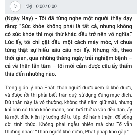
0:00
/
0:00
(Ngày Nay) - Tôi đã từng nghe một người thầy dạy
rằng: “Sức khỏe không phải là tất cả, nhưng không
có sức khỏe thì mọi thứ khác đều trở nên vô nghĩa.”
Lúc ấy, tôi chỉ gật đầu một cách máy móc, vì chưa
từng thật sự hiểu sâu câu nói ấy. Nhưng rồi, theo
thời gian, qua những tháng ngày trải nghiệm bệnh –
cả về thân lẫn tâm – tôi mới cảm được câu ấy thấm
thía đến nhường nào.
Trong giáo lý nhà Phật, thân người được xem là khó được,
và được rồi thì phải biết trân quý, sử dụng đúng mục đích.
Dù thân này là vô thường, không thể nắm giữ mãi, nhưng
khi còn có thân khỏe mạnh, còn hơi thở ra vào đều đặn, ấy
là một điều kiện lý tưởng để tu tập, để hành thiện, để sống
đời tỉnh thức. Không phải ngẫu nhiên mà chư Tổ vẫn
thường nhắc: “Thân người khó được, Phật pháp khó gặp.”