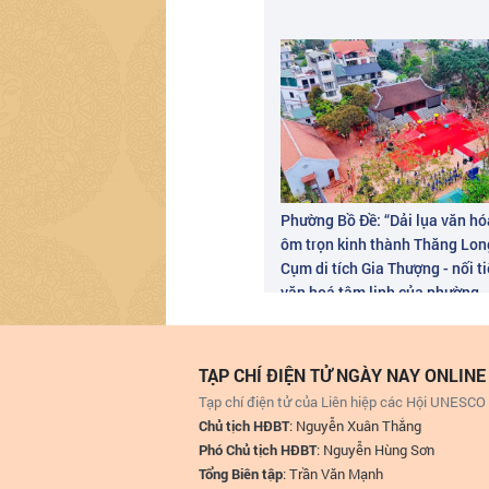
Phường Bồ Đề: “Dải lụa văn hó
ôm trọn kinh thành Thăng Long
Cụm di tích Gia Thượng - nối 
văn hoá tâm linh của phường
TẠP CHÍ ĐIỆN TỬ NGÀY NAY ONLINE
Tạp chí điện tử của Liên hiệp các Hội UNESCO
Chủ tịch HĐBT
: Nguyễn Xuân Thắng
Phó Chủ tịch HĐBT
: Nguyễn Hùng Sơn
Tổng Biên tập
: Trần Văn Mạnh