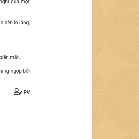
 nghĩ của một
n đến lo lắng,
 biến mất.
hoáng ngợp bởi
PV