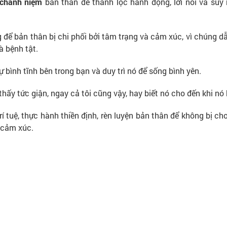
chánh niệm
bản thân để thanh lọc hành động, lời nói và suy
để bản thân bị chi phối bởi tâm trạng và cảm xúc, vì chúng dẫ
à bệnh tật.
 bình tĩnh bên trong bạn và duy trì nó để sống bình yên.
hấy tức giận, ngay cả tôi cũng vậy, hay biết nó cho đến khi nó
í tuệ, thực hành thiền định, rèn luyện bản thân để không bị c
 cảm xúc.