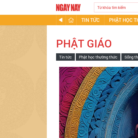
TIN TỨC
PHẬT HỌC 
PHẬT GIÁO
Tin tức
Phật học thường thức
Sống th