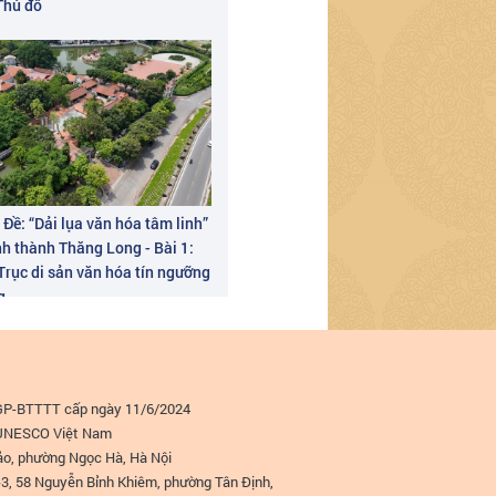
 Thủ đô
Đề: “Dải lụa văn hóa tâm linh”
nh thành Thăng Long - Bài 1:
 Trục di sản văn hóa tín ngưỡng
g
/GP-BTTTT cấp ngày 11/6/2024
i UNESCO Việt Nam
Bảo, phường Ngọc Hà, Hà Nội
2-3, 58 Nguyễn Bỉnh Khiêm, phường Tân Định,