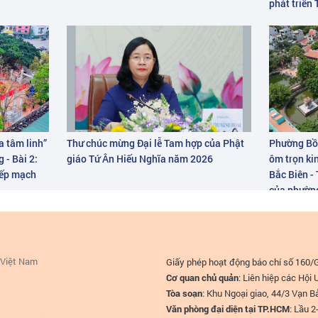
phát triển
a tâm linh”
Thư chúc mừng Đại lễ Tam hợp của Phật
Phường Bồ 
 - Bài 2:
giáo Tứ Ân Hiếu Nghĩa năm 2026
ôm trọn ki
tiếp mạch
Bắc Biên -
của phườn
 Việt Nam
Giấy phép hoạt động báo chí số 160
Cơ quan chủ quản
: Liên hiệp các Hộ
Tòa soạn
: Khu Ngoại giao, 44/3 Vạn 
Văn phòng đại diện tại TP.HCM
: Lầu 