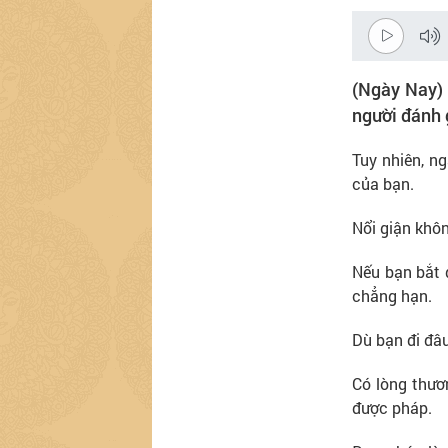
(Ngày Nay) 
người đánh 
Tuy nhiên, n
của bạn.
Nổi giận khô
Nếu bạn bắt đ
chẳng hạn.
Dù bạn đi đâu
Có lòng thươ
được pháp.