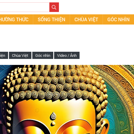
THƯỜNG THỨC
SỐNG THIỆN
CHÙA VIỆT
GÓC NHÌN
iện
Chùa Việt
Góc nhìn
Video / Ảnh