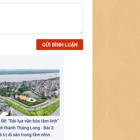
GỬI BÌNH LUẬN
Đề: “Dải lụa văn hóa tâm linh”
nh thành Thăng Long - Bài 3:
 trị di sản trong tầm nhìn