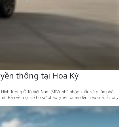
uyền thông tại Hoa Kỳ
H Hình Tượng Ô Tô Việt Nam (MIV), nhà nhập khẩu và phân phối
hật Bản về một số hồ sơ pháp lý liên quan đến hiệu suất ắc quy