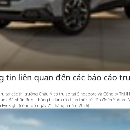
 tin liên quan đến các báo cáo tr
u tại các thị trường Châu Á có trụ sở tại Singapore và Công ty TNH
Nam, đã nhận được thông tin làm rõ chính thức từ Tập đoàn Subaru N
i EyeSight (công bố ngày 21 tháng 5 năm 2026)