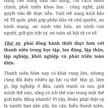
nâng cao năng suất lao động, cải cách hành
chính, phát triển khoa học - công nghệ, giải
quyết vấn đề thực tiễn. Tuổi trẻ xung kích bảo
vệ Tổ quốc phải góp phần bảo vệ chủ quyền, an
ninh mạng, an ninh văn hóa, an ninh con
người; giữ gìn trật tự, an toàn xã hội từ cơ sở.
Thứ tư,
phải đồng hành thiết thực hơn với
thanh niên trong học tập, lao động, lập thân,
lập nghiệp, khởi nghiệp và phát triển toàn
diện.
Thanh niên hôm nay có khát vọng lớn, nhưng
cũng đối diện nhiều áp lực cụ thể: Học gì, làm
gì, lập nghiệp ở đâu, cạnh tranh ra sao, giữ
mình thế nào, sống có ích thế nào trong một thế
giới biến động nhanh? Vì vậy, Đoàn phải thật sự
là người bạn gần gũi, tin cậy; hiểu thanh niên,