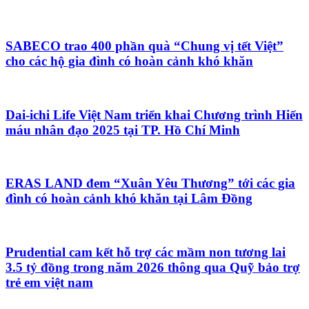
SABECO trao 400 phần quà “Chung vị tết Việt”
cho các hộ gia đình có hoàn cảnh khó khăn
Dai-ichi Life Việt Nam triển khai Chương trình Hiến
máu nhân đạo 2025 tại TP. Hồ Chí Minh
ERAS LAND đem “Xuân Yêu Thương” tới các gia
đình có hoàn cảnh khó khăn tại Lâm Đồng
Prudential cam kết hỗ trợ các mầm non tương lai
3.5 tỷ đồng trong năm 2026 thông qua Quỹ bảo trợ
trẻ em việt nam