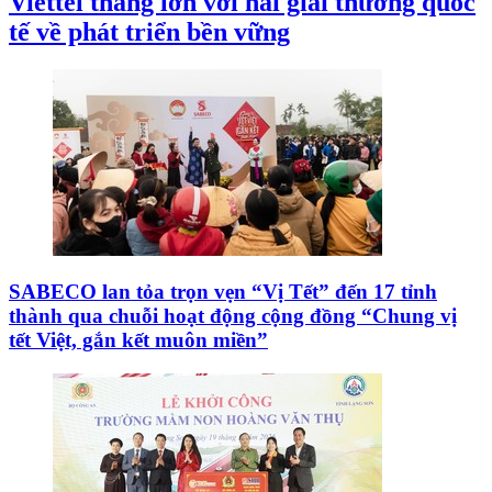
Viettel thắng lớn với hai giải thưởng quốc
tế về phát triển bền vững
SABECO lan tỏa trọn vẹn “Vị Tết” đến 17 tỉnh
thành qua chuỗi hoạt động cộng đồng “Chung vị
tết Việt, gắn kết muôn miền”