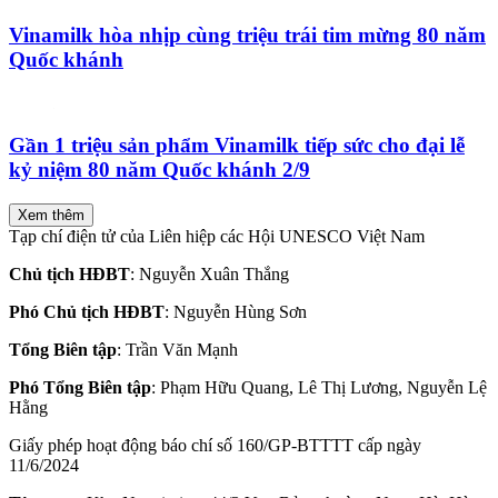
Vinamilk hòa nhịp cùng triệu trái tim mừng 80 năm
Quốc khánh
Gần 1 triệu sản phẩm Vinamilk tiếp sức cho đại lễ
kỷ niệm 80 năm Quốc khánh 2/9
Xem thêm
Tạp chí điện tử của Liên hiệp các Hội UNESCO Việt Nam
Chủ tịch HĐBT
: Nguyễn Xuân Thắng
Phó Chủ tịch HĐBT
: Nguyễn Hùng Sơn
Tổng Biên tập
: Trần Văn Mạnh
Phó Tổng Biên tập
: Phạm Hữu Quang, Lê Thị Lương, Nguyễn Lệ
Hằng
Giấy phép hoạt động báo chí số 160/GP-BTTTT cấp ngày
11/6/2024