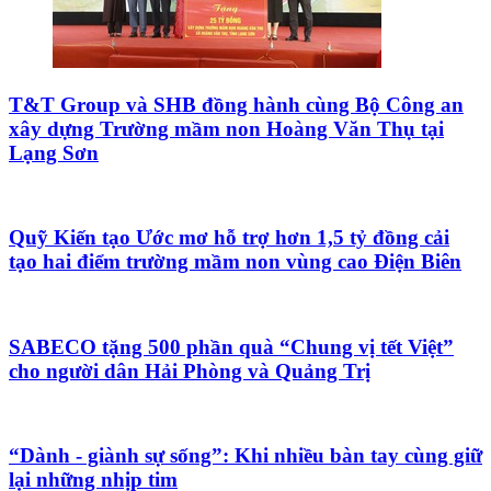
T&T Group và SHB đồng hành cùng Bộ Công an
xây dựng Trường mầm non Hoàng Văn Thụ tại
Lạng Sơn
Quỹ Kiến tạo Ước mơ hỗ trợ hơn 1,5 tỷ đồng cải
tạo hai điểm trường mầm non vùng cao Điện Biên
SABECO tặng 500 phần quà “Chung vị tết Việt”
cho người dân Hải Phòng và Quảng Trị
“Dành - giành sự sống”: Khi nhiều bàn tay cùng giữ
lại những nhịp tim