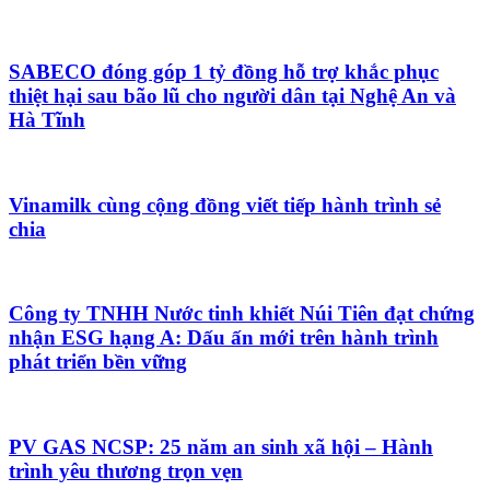
SABECO đóng góp 1 tỷ đồng hỗ trợ khắc phục
thiệt hại sau bão lũ cho người dân tại Nghệ An và
Hà Tĩnh
Vinamilk cùng cộng đồng viết tiếp hành trình sẻ
chia
Công ty TNHH Nước tinh khiết Núi Tiên đạt chứng
nhận ESG hạng A: Dấu ấn mới trên hành trình
phát triển bền vững
PV GAS NCSP: 25 năm an sinh xã hội – Hành
trình yêu thương trọn vẹn