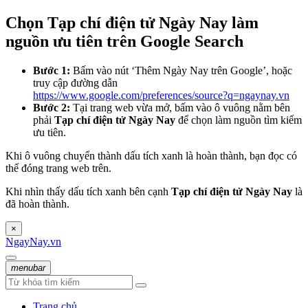
Chọn Tạp chí điện tử Ngày Nay làm
nguồn ưu tiên trên Google Search
Bước 1:
Bấm vào nút ‘Thêm Ngày Nay trên Google’, hoặc
truy cập đường dẫn
https://www.google.com/preferences/source?q=ngaynay.vn
Bước 2:
Tại trang web vừa mở, bấm vào ô vuông nằm bên
phải
Tạp chí điện tử Ngày Nay
để chọn làm nguồn tìm kiếm
ưu tiên.
Khi ô vuông chuyển thành dấu tích xanh là hoàn thành, bạn đọc có
thể đóng trang web trên.
Khi nhìn thấy dấu tích xanh bên cạnh
Tạp chí điện tử Ngày Nay
là
đã hoàn thành.
×
NgayNay.vn
menubar
Trang chủ