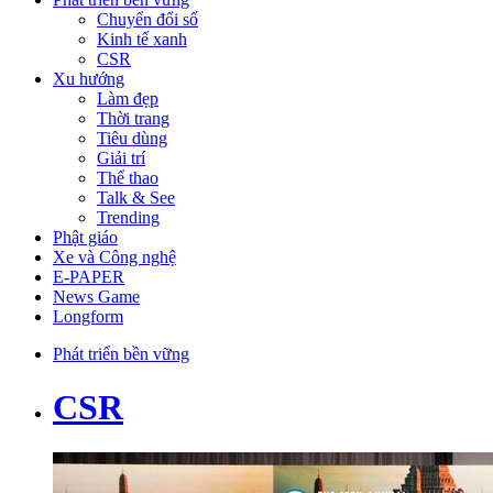
Chuyển đổi số
Kinh tế xanh
CSR
Xu hướng
Làm đẹp
Thời trang
Tiêu dùng
Giải trí
Thể thao
Talk & See
Trending
Phật giáo
Xe và Công nghệ
E-PAPER
News Game
Longform
Phát triển bền vững
CSR