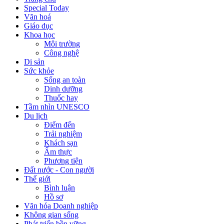
Special Today
Văn hoá
Giáo dục
Khoa học
Môi trường
Công nghệ
Di sản
Sức khỏe
Sống an toàn
Dinh dưỡng
Thuốc hay
Tầm nhìn UNESCO
Du lịch
Điểm đến
Trải nghiệm
Khách sạn
Ẩm thực
Phương tiện
Đất nước - Con người
Thế giới
Bình luận
Hồ sơ
Văn hóa Doanh nghiệp
Không gian sống
Phát triển bền vững