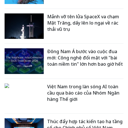
Mảnh vỡ tên lửa SpaceX va chạm
Mặt Trăng, dấy lên lo ngại về rác
thải vũ trụ
Đông Nam Á bước vào cuộc đua
mới: Công nghệ đối mặt với "bài
toán niềm tin" lớn hơn bao giờ hết
Việt Nam trong làn sóng AI toàn
cầu qua báo cáo của Nhóm Ngân
hàng Thế giới
Thúc đẩy hợp tác kiến tạo hạ tầng
số cho Chính phủ số Việt Nam