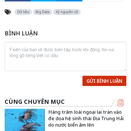
Dữ liệu
Big Data
Kỷ nguyên số
BÌNH LUẬN
GỬI BÌNH LUẬN
CÙNG CHUYÊN MỤC
Hàng trăm loài ngoại lai tràn vào
đe dọa hệ sinh thái Địa Trung Hải
do nước biển ấm lên