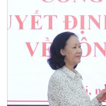
ủa những chiếc
Khách đến chơi nhà
trên không gian
Lê Hiền