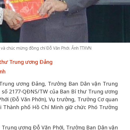
50 năm Việt N
 gia
50 năm Việt Nam gia
nhập UNESCO:
h và chúc mừng đồng chí Đỗ Văn Phới. Ảnh TTXVN
hơi
nhập UNESCO: Khơi
nguồn nội lực v
 hóa,
nguồn nội lực văn hóa,
định hình vị th
 thư Trung ương Đảng
kiến
định hình vị thế kiến
tạo | Kỳ 1: Khá
kiến
tạo | Kỳ 3: Hội nhập
hòa bình thể hiệ
ành
 mới
quốc tế bằng bản lĩnh
quyết định lị
thư Trung ương Đảng, Trưởng Ban Dân vận Trung
Việt Nam
h số 2177-QĐNS/TW của Ban Bí thư Trung ương
Phới (Đỗ Văn Phớn), Vụ trưởng, Trưởng Cơ quan
i Thành phố Hồ Chí Minh giữ chức Phó Trưởng
 Trung ương Đỗ Văn Phới, Trưởng Ban Dân vận