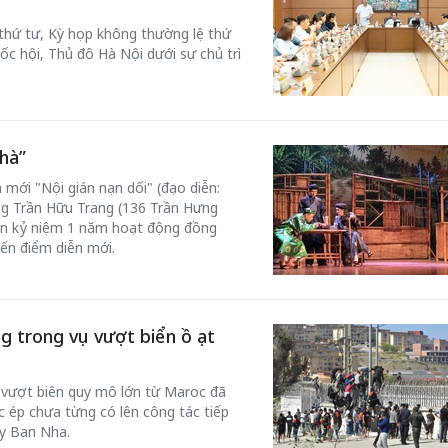
 thứ tư, Kỳ họp không thường lệ thứ
ốc hội, Thủ đô Hà Nội dưới sự chủ trì
hà”
 mới "Nội gián nạn dối" (đạo diễn:
ơng Trần Hữu Trang (136 Trần Hưng
n kỷ niệm 1 năm hoạt động đồng
đến điểm diễn mới.
g trong vụ vượt biển ồ ạt
c vượt biên quy mô lớn từ Maroc đã
 ép chưa từng có lên công tác tiếp
ây Ban Nha.