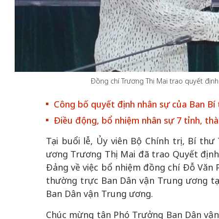
ia
50 năm Việt Nam
Đồng chí Trương Thị Mai trao quyết địn
ơi
nhập UNESCO: K
hình
Hà Nội vững bước vào
nguồn nội lực văn
Công bố quyết định nhân sự của Ban Bí
 2:
không gian phát triển
định hình vị thế 
ác
mới - Kỳ 5: Thủ đô qua
tạo | Kỳ 4: Sáng 
Điều động, bổ nhiệm nhân sự 7 tỉnh, th
át
lăng kính số hóa
làm nên diện mạo
Tại buổi lễ, Ủy viên Bộ Chính trị, Bí 
ương Trương Thị Mai đã trao Quyết địn
Đảng về việc bổ nhiệm đồng chí Đỗ Văn 
thường trực Ban Dân vận Trung ương tạ
Ban Dân vận Trung ương.
Chúc mừng tân Phó Trưởng Ban Dân vận