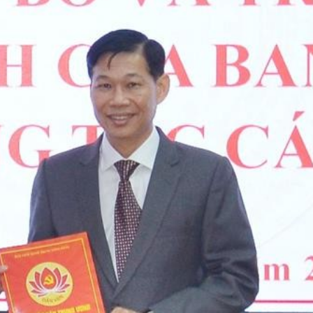
Bắc Biên - Giữ một ngôi
làng ven sông Hồng của Hà
Nội
TS. Trần Kim Hào