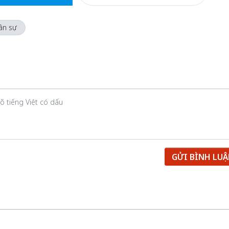
ân sự
GỬI BÌNH LU