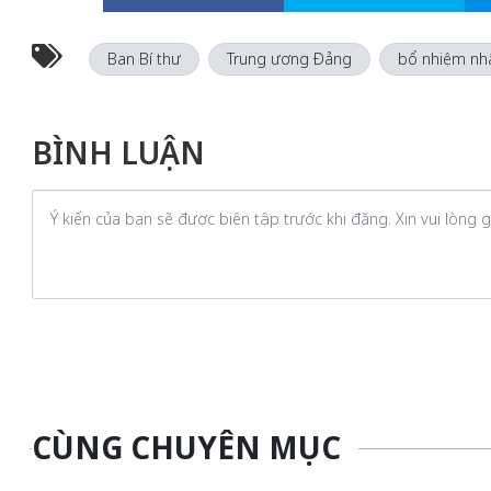
Ban Bí thư
Trung ương Đảng
bổ nhiệm nh
BÌNH LUẬN
CÙNG CHUYÊN MỤC