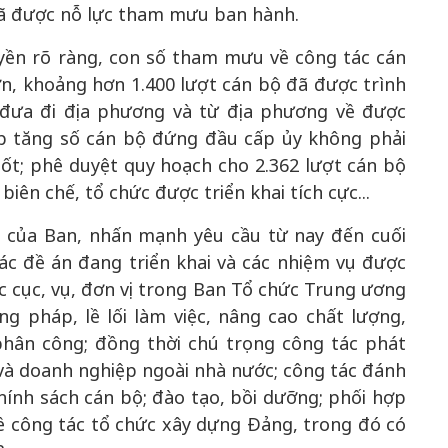
ã được nỗ lực tham mưu ban hành.
yền rõ ràng, con số tham mưu về công tác cán
n, khoảng hơn 1.400 lượt cán bộ đã được trình
 đưa đi địa phương và từ địa phương về được
ếp tăng số cán bộ đứng đầu cấp ủy không phải
ốt; phê duyệt quy hoạch cho 2.362 lượt cán bộ
biên chế, tổ chức được triển khai tích cực...
, của Ban, nhấn mạnh yêu cầu từ nay đến cuối
c đề án đang triển khai và các nhiệm vụ được
c cục, vụ, đơn vị trong Ban Tổ chức Trung ương
 pháp, lề lối làm việc, nâng cao chất lượng,
phân công; đồng thời chú trọng công tác phát
n và doanh nghiệp ngoài nhà nước; công tác đánh
hính sách cán bộ; đào tạo, bồi dưỡng; phối hợp
về công tác tổ chức xây dựng Đảng, trong đó có