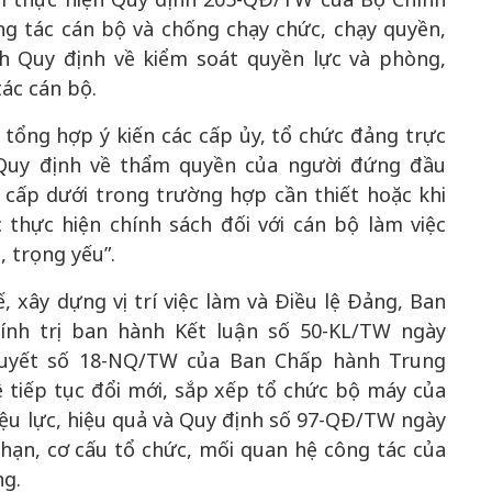
ông tác cán bộ và chống chạy chức, chạy quyền,
h Quy định về kiểm soát quyền lực và phòng,
ác cán bộ.
tổng hợp ý kiến các cấp ủy, tổ chức đảng trực
“Quy định về thẩm quyền của người đứng đầu
i cấp dưới trong trường hợp cần thiết hoặc khi
 thực hiện chính sách đối với cán bộ làm việc
, trọng yếu”.
 xây dựng vị trí việc làm và Điều lệ Đảng, Ban
nh trị ban hành Kết luận số 50-KL/TW ngày
 quyết số 18-NQ/TW của Ban Chấp hành Trung
 tiếp tục đổi mới, sắp xếp tổ chức bộ máy của
iệu lực, hiệu quả và Quy định số 97-QĐ/TW ngày
hạn, cơ cấu tổ chức, mối quan hệ công tác của
ng.