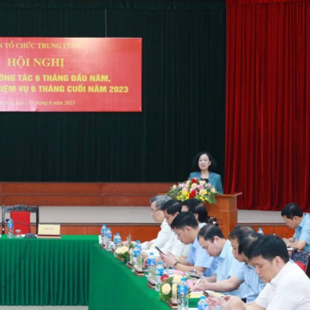
Bắc Biên - Giữ một ngô
i nhà
làng ven sông Hồng c
Nội
TS. Trần Kim Hào