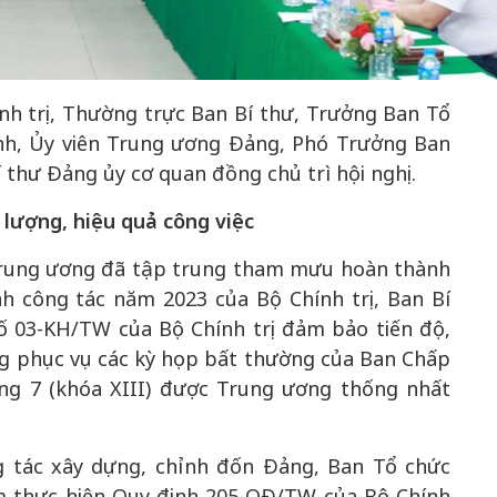
50 năm Việt 
nh trị, Thường trực Ban Bí thư, Trưởng Ban Tổ
m gia
50 năm Việt Nam gia
nhập UNESCO
nh, Ủy viên Trung ương Đảng, Phó Trưởng Ban
 Khơi
nhập UNESCO: Khơi
nguồn nội lực 
thư Đảng ủy cơ quan đồng chủ trì hội nghị.
n hóa,
nguồn nội lực văn hóa,
định hình vị t
 lượng, hiệu quả công việc
 kiến
định hình vị thế kiến
tạo | Kỳ 1: K
g kiến
tạo | Kỳ 3: Hội nhập
hòa bình thể h
Trung ương đã tập trung tham mưu hoàn thành
ạo mới
quốc tế bằng bản lĩnh
quyết định l
h công tác năm 2023 của Bộ Chính trị, Ban Bí
Việt Nam
số 03-KH/TW của Bộ Chính trị đảm bảo tiến độ,
ng phục vụ các kỳ họp bất thường của Ban Chấp
ng 7 (khóa XIII) được Trung ương thống nhất
 tác xây dựng, chỉnh đốn Đảng, Ban Tổ chức
m thực hiện Quy định 205-QĐ/TW của Bộ Chính