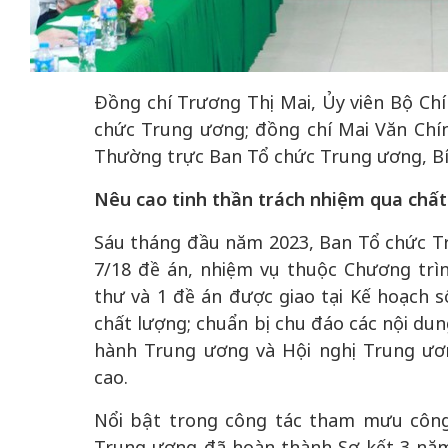
Đồng chí Trương Thị Mai, Ủy viên Bộ Chí
 gia
50 năm Việt Na
chức Trung ương; đồng chí Mai Văn Chí
hơi
nhập UNESCO:
Thường trực Ban Tổ chức Trung ương, Bí 
 hình
Hà Nội vững bước vào
nguồn nội lực vă
ỳ 2:
không gian phát triển
Nêu cao tinh thần trách nhiệm qua chất
định hình vị thế
tác
mới - Kỳ 5: Thủ đô qua
tạo | Kỳ 4: Sán
Sáu tháng đầu năm 2023, Ban Tổ chức 
hát
lăng kính số hóa
làm nên diện m
7/18 đề án, nhiệm vụ thuộc Chương trìn
thư và 1 đề án được giao tại Kế hoạch 
chất lượng; chuẩn bị chu đáo các nội du
hành Trung ương và Hội nghị Trung ươ
cao.
Nổi bật trong công tác tham mưu công
Trung ương đã hoàn thành Sơ kết 3 nă