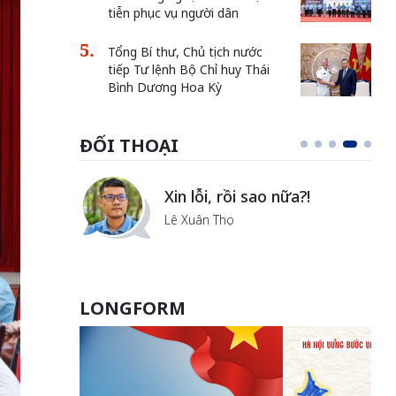
tiễn phục vụ người dân
Tổng Bí thư, Chủ tịch nước
tiếp Tư lệnh Bộ Chỉ huy Thái
Bình Dương Hoa Kỳ
ĐỐI THOẠI
i
Xin lỗi, rồi sao nữa?!
ủa Hà
Lê Xuân Thọ
LONGFORM