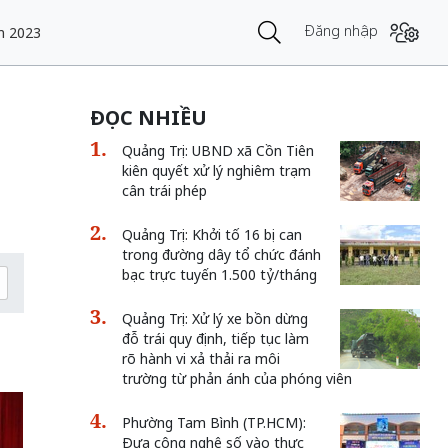
Đăng nhập
m 2023
ĐỌC NHIỀU
Quảng Trị: UBND xã Cồn Tiên
kiên quyết xử lý nghiêm trạm
cân trái phép
Quảng Trị: Khởi tố 16 bị can
trong đường dây tổ chức đánh
bạc trực tuyến 1.500 tỷ/tháng
Quảng Trị: Xử lý xe bồn dừng
g
đỗ trái quy định, tiếp tục làm
rõ hành vi xả thải ra môi
trường từ phản ánh của phóng viên
Phường Tam Bình (TP.HCM):
Đưa công nghệ số vào thực