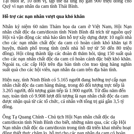
Tại buổi lễ, 10 đơn vị, tập thể đã ủng hộ gần 900 triệu đồng cho
Quỹ vì nạn nhân da cam tỉnh Thái Bình.
Hỗ trợ các nạn nhân vượt qua khó khăn
Nhân kỷ niệm 60 năm Thảm họa da cam ở Việt Nam, Hội Nạn
nhân chất độc da cam/dioxin tỉnh Ninh Bình đã trích từ nguồn quỹ
Hội và vận động các nhà hảo tâm hỗ trợ xây dựng được 10 ngôi nhà
cho các nạn nhân chất độc da cam có hoàn cảnh khó khăn tại 8
huyện, thành phố trong tỉnh (mỗi nhà hỗ trợ từ 50 đến 80 triệu
đồng). Hội cũng thành lập các đoàn đi thăm hỏi, tặng 150 suất quà
cho các nạn nhân chất độc da cam có hoàn cảnh đặc biệt khó khăn.
Ngoài ra, các cấp Hội trên địa bàn tỉnh còn trao tặng hàng nghìn
suất quà cho các hội viên, nạn nhân da cam trên địa bàn tỉnh.
Hiện nay, tỉnh Ninh Bình có 5.165 người đang hưởng trợ cấp nạn
nhân chất độc da cam hàng tháng, trong đó đối tượng trực tiếp là
3.265 người, đối tượng gián tiếp là 1.900 người. Từ đầu năm đến
nay, toàn tỉnh có 9.908 lượt đối tượng là nạn nhân chất độc da cam
được nhận quà từ các tổ chức, cá nhân với tổng trị giá gần 3,5 tỷ
đồng.
Ông Tạ Quang Chính - Chủ tịch Hội Nạn nhân chất độc da
cam/dioxin tỉnh Ninh Bình cho biết, những năm qua, các cấp Hội
Nạn nhân chất độc da cam/dioxin trong tỉnh đã triển khai nhiều hoạt
động thiết thực chăm lo, hỗ trợ cho các nạn nhân da cam có hoàn