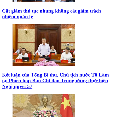
Cắt giảm thủ tục nhưng không cắt giảm trách
nhiệm quản lý
Kết luận của Tổng Bí thư, Chủ tịch nước Tô Lâm
tại Phiên họp Ban Chỉ đạo Trung ương thực hiện
Nghị quyết 57