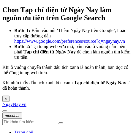
Chọn Tạp chí điện tử Ngày Nay làm
nguồn ưu tiên trên Google Search
Bước 1:
Bấm vào nút ‘Thêm Ngày Nay trên Google’, hoặc
truy cập đường dẫn
https://www.google.com/preferences/source?q=ngaynay.vn
Bước 2:
Tại trang web vừa mở, bấm vào ô vuông nằm bên
phải
Tạp chí điện tử Ngày Nay
để chọn làm nguồn tìm kiếm
ưu tiên.
Khi ô vuông chuyển thành dấu tích xanh là hoàn thành, bạn đọc có
thể đóng trang web trên.
Khi nhìn thấy dấu tích xanh bên cạnh
Tạp chí điện tử Ngày Nay
là
đã hoàn thành.
×
NgayNay.vn
menubar
Trang chủ