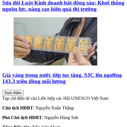
Sửa đổi Luật Kinh doanh bất động sản: Khơi thông
nguồn lực, nâng cao hiệu quả thị trường
Giá vàng trong nước tiếp tục tăng, SJC lên ngưỡng
143,3 triệu đồng mỗi lượng
Xem thêm
Tạp chí điện tử của Liên hiệp các Hội UNESCO Việt Nam
Chủ tịch HĐBT
: Nguyễn Xuân Thắng
Phó Chủ tịch HĐBT
: Nguyễn Hùng Sơn