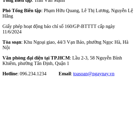
Tổng Biên tập
: Trần Văn Mạnh
Phó Tổng Biên tập
: Phạm Hữu Quang, Lê Thị Lương, Nguyễn Lệ
Hằng
Giấy phép hoạt động báo chí số 160/GP-BTTTT cấp ngày
11/6/2024
Tòa soạn
: Khu Ngoại giao, 44/3 Vạn Bảo, phường Ngọc Hà, Hà
Nội
Văn phòng đại diện tại TP.HCM
: Lầu 2-3, 58 Nguyễn Bỉnh
Khiêm, phường Tân Định, Quận 1
Hotline
: 096.234.1234
Email
:
toasoan@ngaynay.vn