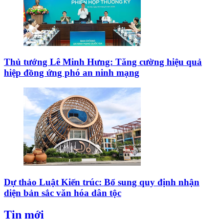
Thủ tướng Lê Minh Hưng: Tăng cường hiệu quả
hiệp đồng ứng phó an ninh mạng
Dự thảo Luật Kiến trúc: Bổ sung quy định nhận
diện bản sắc văn hóa dân tộc
Tin mới