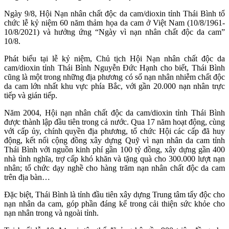
Ngày 9/8, Hội Nạn nhân chất độc da cam/dioxin tỉnh Thái Bình tổ
chức lễ kỷ niệm 60 năm thảm họa da cam ở Việt Nam (10/8/1961-
10/8/2021) và hưởng ứng “Ngày vì nạn nhân chất độc da cam”
10/8.
Phát biểu tại lễ kỷ niệm, Chủ tịch Hội Nạn nhân chất độc da
cam/dioxin tỉnh Thái Bình Nguyễn Đức Hạnh cho biết, Thái Bình
cũng là một trong những địa phương có số nạn nhân nhiễm chất độc
da cam lớn nhất khu vực phía Bắc, với gần 20.000 nạn nhân trực
tiếp và gián tiếp.
Năm 2004, Hội nạn nhân chất độc da cam/dioxin tỉnh Thái Bình
được thành lập đầu tiên trong cả nước. Qua 17 năm hoạt động, cùng
với cấp ủy, chính quyền địa phương, tổ chức Hội các cấp đã huy
động, kết nối cộng đồng xây dựng Quỹ vì nạn nhân da cam tỉnh
Thái Bình với nguồn kinh phí gần 100 tỷ đồng, xây dựng gần 400
nhà tình nghĩa, trợ cấp khó khăn và tặng quà cho 300.000 lượt nạn
nhân; tổ chức dạy nghề cho hàng trăm nạn nhân chất độc da cam
trên địa bàn…
Đặc biệt, Thái Bình là tỉnh đầu tiên xây dựng Trung tâm tẩy độc cho
nạn nhân da cam, góp phần đáng kể trong cải thiện sức khỏe cho
nạn nhân trong và ngoài tỉnh.