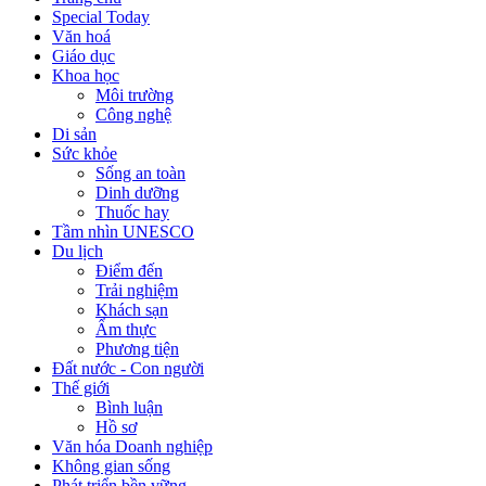
Special Today
Văn hoá
Giáo dục
Khoa học
Môi trường
Công nghệ
Di sản
Sức khỏe
Sống an toàn
Dinh dưỡng
Thuốc hay
Tầm nhìn UNESCO
Du lịch
Điểm đến
Trải nghiệm
Khách sạn
Ẩm thực
Phương tiện
Đất nước - Con người
Thế giới
Bình luận
Hồ sơ
Văn hóa Doanh nghiệp
Không gian sống
Phát triển bền vững