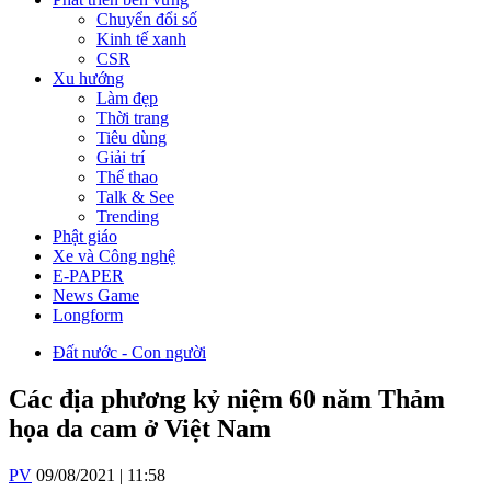
Chuyển đổi số
Kinh tế xanh
CSR
Xu hướng
Làm đẹp
Thời trang
Tiêu dùng
Giải trí
Thể thao
Talk & See
Trending
Phật giáo
Xe và Công nghệ
E-PAPER
News Game
Longform
Đất nước - Con người
Các địa phương kỷ niệm 60 năm Thảm
họa da cam ở Việt Nam
PV
09/08/2021 | 11:58