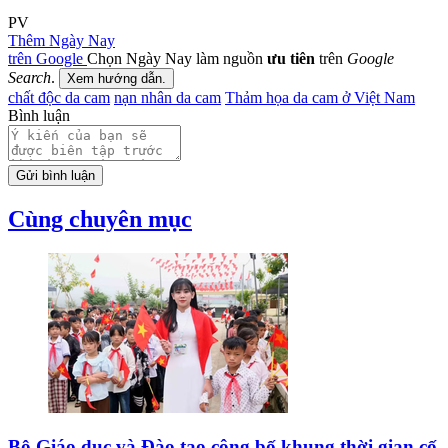
PV
Thêm Ngày Nay
trên Google
Chọn Ngày Nay làm nguồn
ưu tiên
trên
Google
Search
.
Xem hướng dẫn.
chất độc da cam
nạn nhân da cam
Thảm họa da cam ở Việt Nam
Bình luận
Gửi bình luận
Cùng chuyên mục
Bộ Giáo dục và Đào tạo công bố khung thời gian cố