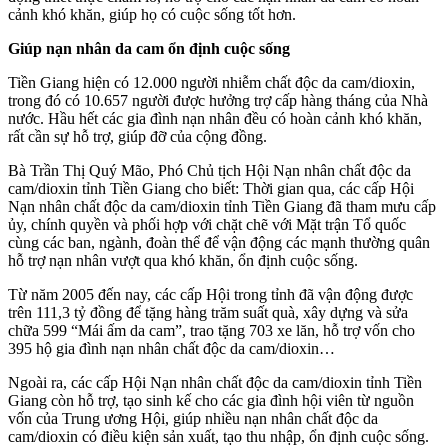
cảnh khó khăn, giúp họ có cuộc sống tốt hơn.
Giúp nạn nhân da cam ổn định cuộc sống
Tiền Giang hiện có 12.000 người nhiễm chất độc da cam/dioxin,
trong đó có 10.657 người được hưởng trợ cấp hàng tháng của Nhà
nước. Hầu hết các gia đình nạn nhân đều có hoàn cảnh khó khăn,
rất cần sự hỗ trợ, giúp đỡ của cộng đồng.
Bà Trần Thị Quý Mão, Phó Chủ tịch Hội Nạn nhân chất độc da
cam/dioxin tỉnh Tiền Giang cho biết: Thời gian qua, các cấp Hội
Nạn nhân chất độc da cam/dioxin tỉnh Tiền Giang đã tham mưu cấp
ủy, chính quyền và phối hợp với chặt chẽ với Mặt trận Tổ quốc
cùng các ban, ngành, đoàn thể để vận động các mạnh thường quân
hỗ trợ nạn nhân vượt qua khó khăn, ổn định cuộc sống.
Từ năm 2005 đến nay, các cấp Hội trong tỉnh đã vận động được
trên 111,3 tỷ đồng để tặng hàng trăm suất quà, xây dựng và sửa
chữa 599 “Mái ấm da cam”, trao tặng 703 xe lăn, hỗ trợ vốn cho
395 hộ gia đình nạn nhân chất độc da cam/dioxin…
Ngoài ra, các cấp Hội Nạn nhân chất độc da cam/dioxin tỉnh Tiền
Giang còn hỗ trợ, tạo sinh kế cho các gia đình hội viên từ nguồn
vốn của Trung ương Hội, giúp nhiều nạn nhân chất độc da
cam/dioxin có điều kiện sản xuất, tạo thu nhập, ổn định cuộc sống.