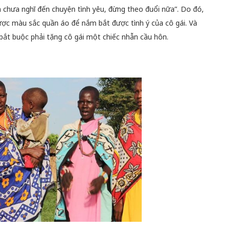
m chưa nghĩ đến chuyện tình yêu, đừng theo đuổi nữa”. Do đó,
ược màu sắc quần áo để nắm bắt được tình ý của cô gái. Và
i bắt buộc phải tặng cô gái một chiếc nhẫn cầu hôn.