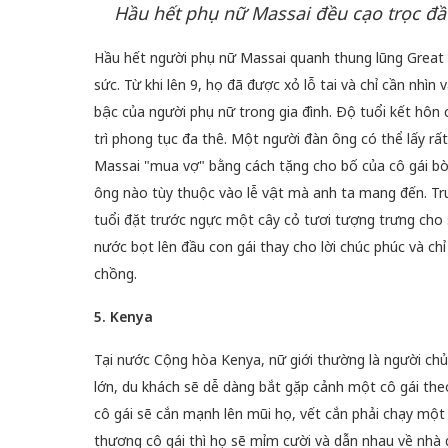
Hầu hết phụ nữ Massai đều cạo trọc đầu
Hầu hết người phụ nữ Massai quanh thung lũng Great R
sức. Từ khi lên 9, họ đã được xỏ lỗ tai và chỉ cần nhì
bậc của người phụ nữ trong gia đình. Độ tuổi kết hôn
trì phong tục đa thê. Một người đàn ông có thể lấy rất
Massai "mua vợ" bằng cách tặng cho bố của cô gái bò,
ông nào tùy thuộc vào lễ vật mà anh ta mang đến. Tr
tuổi đặt trước ngực một cây cỏ tươi tượng trưng cho s
nước bọt lên đầu con gái thay cho lời chúc phúc và chỉ
chồng.
5. Kenya
Tại nước Cộng hòa Kenya, nữ giới thường là người chủ
lớn, du khách sẽ dễ dàng bắt gặp cảnh một cô gái th
cô gái sẽ cắn mạnh lên mũi họ, vết cắn phải chạy một
thương cô gái thì họ sẽ mỉm cười và dẫn nhau về nhà gi