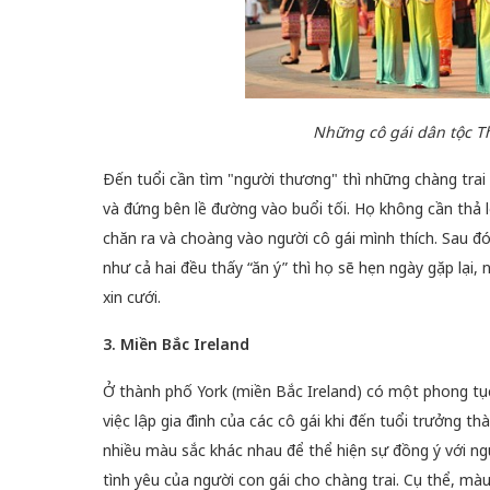
Những cô gái dân tộc Th
Đến tuổi cần tìm "người thương" thì những chàng trai
và đứng bên lề đường vào buổi tối. Họ không cần thả l
chăn ra và choàng vào người cô gái mình thích. Sau đó,
như cả hai đều thấy “ăn ý” thì họ sẽ hẹn ngày gặp lại,
xin cưới.
3. Miền Bắc Ireland
Ở thành phố York (miền Bắc Ireland) có một phong tục 
việc lập gia đình của các cô gái khi đến tuổi trưởng 
nhiều màu sắc khác nhau để thể hiện sự đồng ý với ngườ
tình yêu của người con gái cho chàng trai. Cụ thể, màu