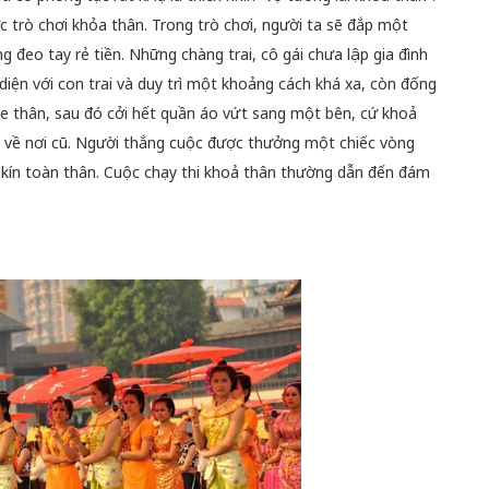
trò chơi khỏa thân. Trong trò chơi, người ta sẽ đắp một
g đeo tay rẻ tiền. Những chàng trai, cô gái chưa lập gia đình
diện với con trai và duy trì một khoảng cách khá xa, còn đống
50 năm Việt 
che thân, sau đó cởi hết quần áo vứt sang một bên, cứ khoả
m gia
50 năm Việt Nam gia
nhập UNESCO
 về nơi cũ. Người thắng cuộc được thưởng một chiếc vòng
 Khơi
nhập UNESCO: Khơi
nguồn nội lực 
e kín toàn thân. Cuộc chạy thi khoả thân thường dẫn đến đám
n hóa,
nguồn nội lực văn hóa,
định hình vị t
 kiến
định hình vị thế kiến
tạo | Kỳ 1: K
g kiến
tạo | Kỳ 3: Hội nhập
hòa bình thể h
ạo mới
quốc tế bằng bản lĩnh
quyết định l
Việt Nam