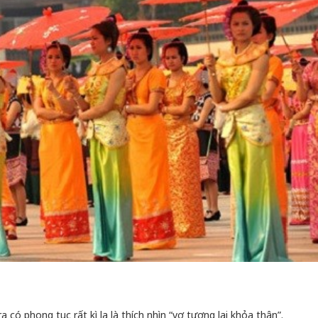
Bắc Biên - Giữ một ngô
i nhà
làng ven sông Hồng c
Nội
TS. Trần Kim Hào
ó phong tục rất kì lạ là thích nhìn “vợ tương lai khỏa thân”.