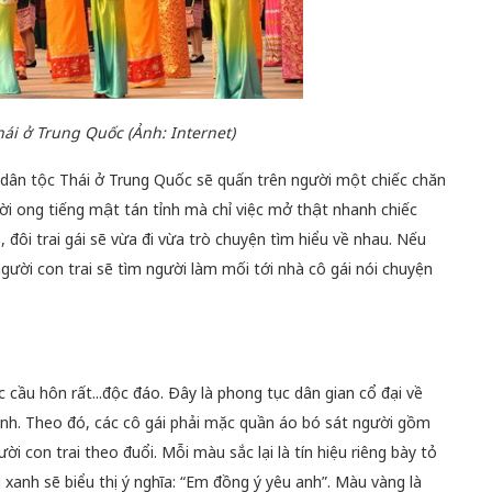
ái ở Trung Quốc (Ảnh: Internet)
 dân tộc Thái ở Trung Quốc sẽ quấn trên người một chiếc chăn
ời ong tiếng mật tán tỉnh mà chỉ việc mở thật nhanh chiếc
 đôi trai gái sẽ vừa đi vừa trò chuyện tìm hiểu về nhau. Nếu
 người con trai sẽ tìm người làm mối tới nhà cô gái nói chuyện
cầu hôn rất...độc đáo. Đây là phong tục dân gian cổ đại về
thành. Theo đó, các cô gái phải mặc quần áo bó sát người gồm
i con trai theo đuổi. Mỗi màu sắc lại là tín hiệu riêng bày tỏ
 xanh sẽ biểu thị ý nghĩa: “Em đồng ý yêu anh”. Màu vàng là