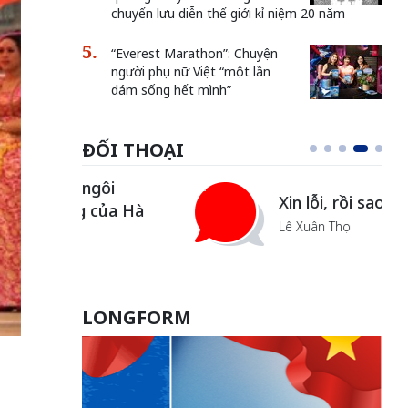
chuyến lưu diễn thế giới kỉ niệm 20 năm
“Everest Marathon”: Chuyện
người phụ nữ Việt “một lần
dám sống hết mình”
ĐỐI THOẠI
i
Xin lỗi, rồi sao nữa?!
ủa Hà
Lê Xuân Thọ
LONGFORM