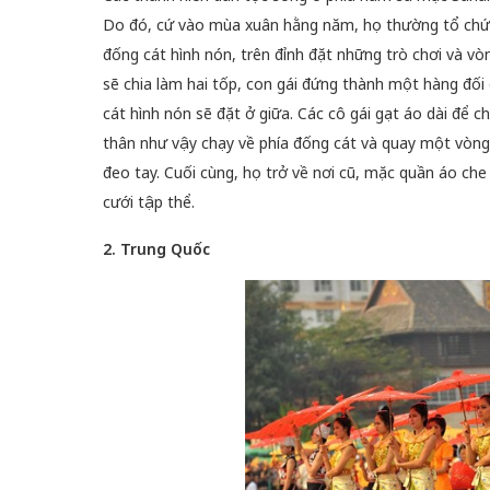
Do đó, cứ vào mùa xuân hằng năm, họ thường tổ chức 
đống cát hình nón, trên đỉnh đặt những trò chơi và vòn
sẽ chia làm hai tốp, con gái đứng thành một hàng đối 
cát hình nón sẽ đặt ở giữa. Các cô gái gạt áo dài để 
 gia
50 năm Việt Na
thân như vậy chạy về phía đống cát và quay một vòng
hơi
nhập UNESCO:
đeo tay. Cuối cùng, họ trở về nơi cũ, mặc quần áo ch
 hình
Hà Nội vững bước vào
nguồn nội lực vă
cưới tập thể.
ỳ 2:
không gian phát triển
định hình vị thế
tác
mới - Kỳ 5: Thủ đô qua
tạo | Kỳ 4: Sán
2. Trung Quốc
hát
lăng kính số hóa
làm nên diện m