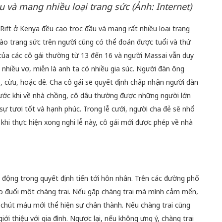
 và mang nhiều loại trang sức (Ảnh: Internet)
ift ở Kenya đều cạo trọc đầu và mang rất nhiều loại trang
n vào trang sức trên người cũng có thể đoán được tuổi và thứ
 của các cô gái thường từ 13 đến 16 và người Massai vẫn duy
 nhiều vợ, miễn là anh ta có nhiều gia súc. Người đàn ông
 cừu, hoặc dê. Cha cô gái sẽ quyết định chấp nhận người đàn
ước khi về nhà chồng, cô dâu thường được những người lớn
ự tươi tốt và hạnh phúc. Trong lễ cưới, người cha đẻ sẽ nhổ
 khi thực hiện xong nghi lễ này, cô gái mới được phép về nhà
 động trong quyết định tiến tới hôn nhân. Trên các đường phố
eo đuổi một chàng trai. Nếu gặp chàng trai mà mình cảm mến,
 chút máu mới thể hiện sự chân thành. Nếu chàng trai cũng
ới thiệu với gia đình. Ngược lại, nếu không ưng ý, chàng trai