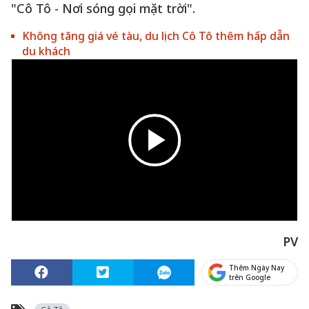
"Cô Tô - Nơi sóng gọi mặt trời".
Không tăng giá vé tàu, du lịch Cô Tô thêm hấp dẫn
du khách
PV
Thêm Ngày Nay
trên Google