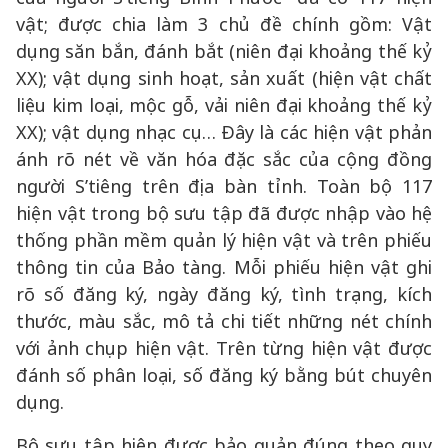
vật; được chia làm 3 chủ đề chính gồm: Vật
dụng săn bắn, đánh bắt (niên đại khoảng thế kỷ
XX); vật dụng sinh hoạt, sản xuất (hiện vật chất
liệu kim loại, mộc gỗ, vải niên đại khoảng thế kỷ
XX); vật dụng nhạc cụ… Đây là các hiện vật phản
ánh rõ nét về văn hóa đặc sắc của cộng đồng
người S’tiêng trên địa bàn tỉnh. Toàn bộ 117
hiện vật trong bộ sưu tập đã được nhập vào hệ
thống phần mềm quản lý hiện vật và trên phiếu
thông tin của Bảo tàng. Mỗi phiếu hiện vật ghi
rõ số đăng ký, ngày đăng ký, tình trạng, kích
thước, màu sắc, mô tả chi tiết những nét chính
với ảnh chụp hiện vật. Trên từng hiện vật được
đánh số phân loại, số đăng ký bằng bút chuyên
dụng.
Bộ sưu tập hiện được bảo quản đúng theo quy