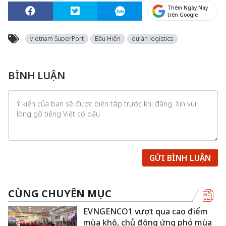
Thêm Ngày Nay
trên Google
Vietnam SuperPort
Bầu Hiển
dự án logistics
BÌNH LUẬN
GỬI BÌNH LUẬN
CÙNG CHUYÊN MỤC
EVNGENCO1 vượt qua cao điểm
mùa khô, chủ động ứng phó mùa