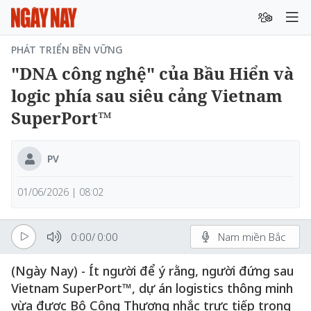
PHÁT TRIỂN BỀN VỮNG
"DNA công nghệ" của Bầu Hiển và
logic phía sau siêu cảng Vietnam
SuperPort™
PV
01/06/2026 | 08:02
0:00
/
0:00
Nam miền Bắc
(Ngày Nay) - Ít người để ý rằng, người đứng sau
Vietnam SuperPort™, dự án logistics thông minh
vừa được Bộ Công Thương nhắc trực tiếp trong