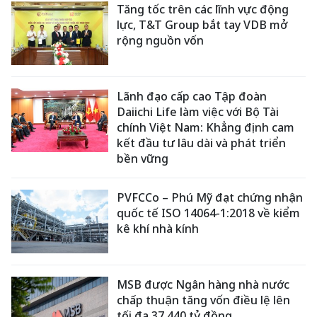
Tăng tốc trên các lĩnh vực động
lực, T&T Group bắt tay VDB mở
rộng nguồn vốn
Lãnh đạo cấp cao Tập đoàn
Daiichi Life làm việc với Bộ Tài
chính Việt Nam: Khẳng định cam
kết đầu tư lâu dài và phát triển
bền vững
PVFCCo – Phú Mỹ đạt chứng nhận
quốc tế ISO 14064-1:2018 về kiểm
kê khí nhà kính
MSB được Ngân hàng nhà nước
chấp thuận tăng vốn điều lệ lên
tối đa 37.440 tỷ đồng