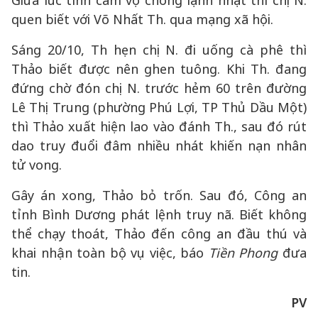
Giữa lúc tình cảm vợ chồng lạnh nhạt thì chị N.
quen biết với Võ Nhất Th. qua mạng xã hội.
Sáng 20/10, Th hẹn chị N. đi uống cà phê thì
Thảo biết được nên ghen tuông. Khi Th. đang
đứng chờ đón chị N. trước hẻm 60 trên đường
Lê Thị Trung (phường Phú Lợi, TP Thủ Dầu Một)
thì Thảo xuất hiện lao vào đánh Th., sau đó rút
dao truy đuổi đâm nhiều nhát khiến nạn nhân
tử vong.
Gây án xong, Thảo bỏ trốn. Sau đó, Công an
tỉnh Bình Dương phát lệnh truy nã. Biết không
thể chạy thoát, Thảo đến công an đầu thú và
khai nhận toàn bộ vụ việc, báo
Tiền Phong
đưa
tin.
PV