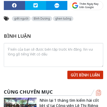
Thêm Ngày Nay
trên Google
giết người
Bình Dương
ghen tuông
BÌNH LUẬN
GỬI BÌNH LUẬN
CÙNG CHUYÊN MỤC
Nhìn lại 1 tháng tìm kiếm hài cốt
liệt sĩ tại Công viên Lê Thị Riêng