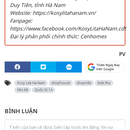
Duy Tiên, tỉnh Hà Nam
Website: https://kosylitahanam.vn/
Fanpage:
https://www.facebook.com/KosyLitaHaNam.cdt
Đại lý phân phối chính thức: Cenhomes
PV
Thêm Ngày Nay
trên Google
Kosy Lita Ha Nam
shophouse
shopvilla
biệt thự
liền kề
Quốc lộ 1A
BÌNH LUẬN