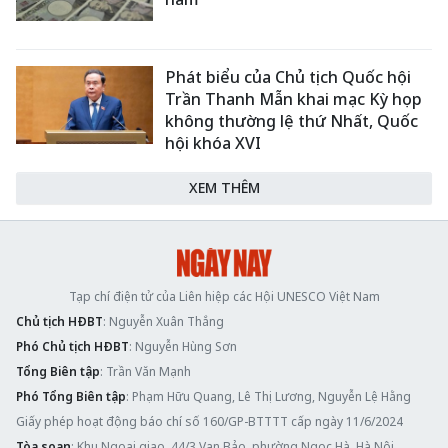
Phát biểu của Chủ tịch Quốc hội
Trần Thanh Mẫn khai mạc Kỳ họp
không thường lệ thứ Nhất, Quốc
hội khóa XVI
XEM THÊM
Tạp chí điện tử của Liên hiệp các Hội UNESCO Việt Nam
Chủ tịch HĐBT
: Nguyễn Xuân Thắng
Phó Chủ tịch HĐBT
: Nguyễn Hùng Sơn
Tổng Biên tập
: Trần Văn Mạnh
Phó Tổng Biên tập
: Phạm Hữu Quang, Lê Thị Lương, Nguyễn Lệ Hằng
Giấy phép hoạt động báo chí số 160/GP-BTTTT cấp ngày 11/6/2024
Tòa soạn
: Khu Ngoại giao, 44/3 Vạn Bảo, phường Ngọc Hà, Hà Nội